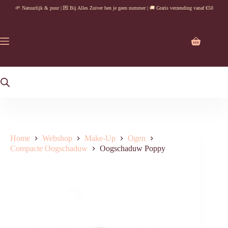
Ga
🌱 Natuurlijk & puur | 💌 Bij Alles Zuiver ben je geen nummer | 🚚 Gratis verzending vanaf €50
naar
de
inhoud
Winkelwag
Home
Webshop
Make-Up
Ogen
Compacte Oogschaduw
Oogschaduw Poppy