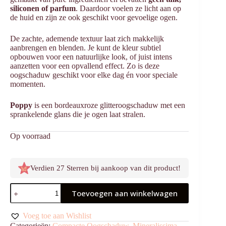
siliconen of parfum
. Daardoor voelen ze licht aan op
de huid en zijn ze ook geschikt voor gevoelige ogen.
De zachte, ademende textuur laat zich makkelijk
aanbrengen en blenden. Je kunt de kleur subtiel
opbouwen voor een natuurlijke look, of juist intens
aanzetten voor een opvallend effect. Zo is deze
oogschaduw geschikt voor elke dag én voor speciale
momenten.
Poppy
is een bordeauxroze glitteroogschaduw met een
sprankelende glans die je ogen laat stralen.
Op voorraad
Verdien 27 Sterren bij aankoop van dit product!
Oogschaduw
Toevoegen aan winkelwagen
Poppy
aantal
Voeg toe aan Wishlist
Categorieën:
Compacte Oogschaduw
,
Mineralissima