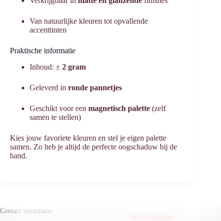
Verkrijgbaar in
matte en glanzende
finishes
Van natuurlijke kleuren tot opvallende
accenttinten
Praktische informatie
Inhoud: ±
2 gram
Geleverd in
ronde pannetjes
Geschikt voor een
magnetisch palette
(zelf
samen te stellen)
Kies jouw favoriete kleuren en stel je eigen palette
samen. Zo heb je altijd de perfecte oogschaduw bij de
hand.
Contact informatie
Veel Gestelde