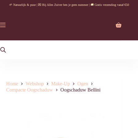
Ga
🌱 Natuurlijk & puur | 💌 Bij Alles Zuiver ben je geen nummer | 🚚 Gratis verzending vanaf €50
naar
de
inhoud
Winkelwag
Home
Webshop
Make-Up
Ogen
Compacte Oogschaduw
Oogschaduw Bellini