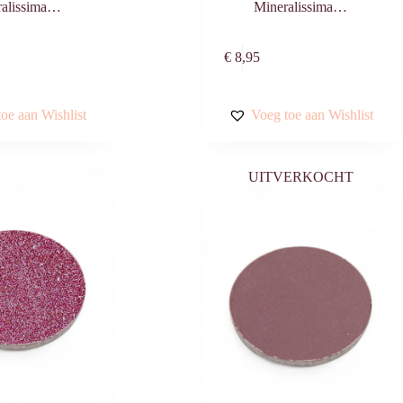
ralissima…
Mineralissima…
Toevoegen aan
Toevoegen aa
€
8,95
winkelwagen
winkelwagen
oe aan Wishlist
Voeg toe aan Wishlist
UITVERKOCHT