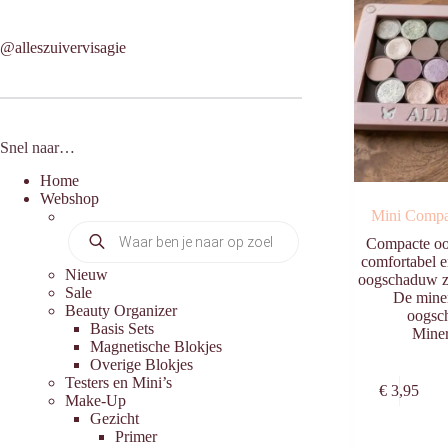
@alleszuivervisagie
Snel naar…
Home
Webshop
Mini Comp
Producten
Compacte oo
zoeken
comfortabel e
Nieuw
oogschaduw zo
Sale
De mine
Beauty Organizer
oogsc
Basis Sets
Mine
Magnetische Blokjes
Overige Blokjes
Dit
Testers en Mini’s
€
3,95
product
Make-Up
heeft
Gezicht
meerdere
Primer
variaties.