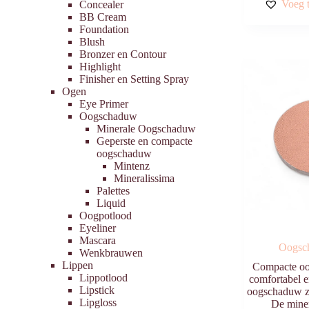
Voeg t
Concealer
Deze
BB Cream
optie
Foundation
kan
Blush
gekozen
Bronzer en Contour
worden
Highlight
op
Finisher en Setting Spray
de
Ogen
productpagina
Eye Primer
Oogschaduw
Minerale Oogschaduw
Geperste en compacte
oogschaduw
Mintenz
Mineralissima
Palettes
Liquid
Oogpotlood
Eyeliner
Mascara
Oogsc
Wenkbrauwen
Lippen
Compacte oo
Lippotlood
comfortabel e
Lipstick
oogschaduw zo
Lipgloss
De mine