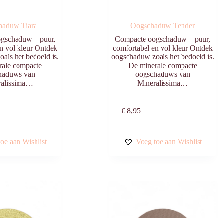
haduw Tiara
Oogschaduw Tender
gschaduw – puur,
Compacte oogschaduw – puur,
n vol kleur Ontdek
comfortabel en vol kleur Ontdek
als het bedoeld is.
oogschaduw zoals het bedoeld is.
rale compacte
De minerale compacte
haduws van
oogschaduws van
ralissima…
Mineralissima…
Toevoegen aan
Toevoegen aa
€
8,95
winkelwagen
winkelwagen
oe aan Wishlist
Voeg toe aan Wishlist