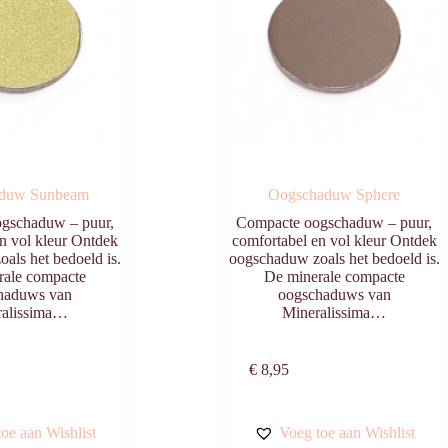
duw Sunbeam
Oogschaduw Sphere
gschaduw – puur,
Compacte oogschaduw – puur,
n vol kleur Ontdek
comfortabel en vol kleur Ontdek
als het bedoeld is.
oogschaduw zoals het bedoeld is.
rale compacte
De minerale compacte
haduws van
oogschaduws van
ralissima…
Mineralissima…
Toevoegen aan
Toevoegen aa
€
8,95
winkelwagen
winkelwagen
oe aan Wishlist
Voeg toe aan Wishlist