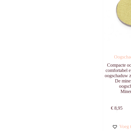
Oogscha
Compacte oo
comfortabel e
oogschaduw zo
De mine
oogsc
Mine
€
8,95
Voeg t