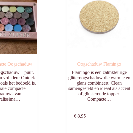
acte Oogschaduw
Oogschaduw Flamingo
gschaduw – puur,
Flamingo is een zalmkleurige
n vol kleur Ontdek
glitteroogschaduw die warmte en
als het bedoeld is.
glans combineert. Clean
rale compacte
samengesteld en ideaal als accent
haduws van
of glinsterende topper.
ralissima…
Compacte…
Opties
Toevoegen aa
€
8,95
selecteren
winkelwagen