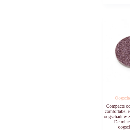
Oogsch
Compacte oo
comfortabel e
oogschaduw zo
De mine
oogsc