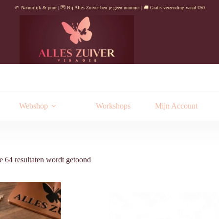
🌱 Natuurlijk & puur | 💌 Bij Alles Zuiver ben je geen nummer | 🚚 Gratis verzending vanaf €50
Webshop
Workshops
Mijn Account
Gesorteerd
e 64 resultaten wordt getoond
op
nieuwste