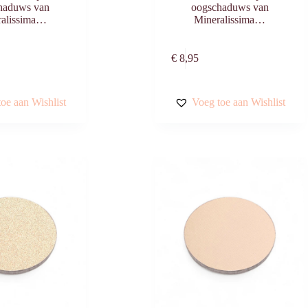
haduws van
oogschaduws van
ralissima…
Mineralissima…
Toevoegen aan
Toevoegen aa
€
8,95
winkelwagen
winkelwagen
oe aan Wishlist
Voeg toe aan Wishlist