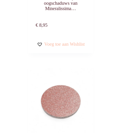
oogschaduws van
Mineralissima…
n
Toevoegen aan
€
8,95
winkelwagen
Voeg toe aan Wishlist