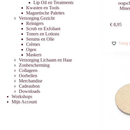
Lip Oil en Treatments
oogsc
Kwasten en Tools
Mine
Magnetische Palettes
Verzorging Gezicht
Reinigers
€
8,95
Scrub en Exfoliant
Toners en Lotions
Serums en Olie
Voeg t
Crèmes
Ogen
Maskers
Verzorging Lichaam en Haar
Zonbescherming
Collageen
Oorbellen
Merchandise
Cadeaubon
Downloads
Workshops
Mijn Account