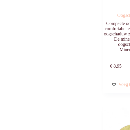
Oogsc
Compacte oo
comfortabel e
oogschaduw zo
De mine
oogsc
Mine
€
8,95
Voeg t