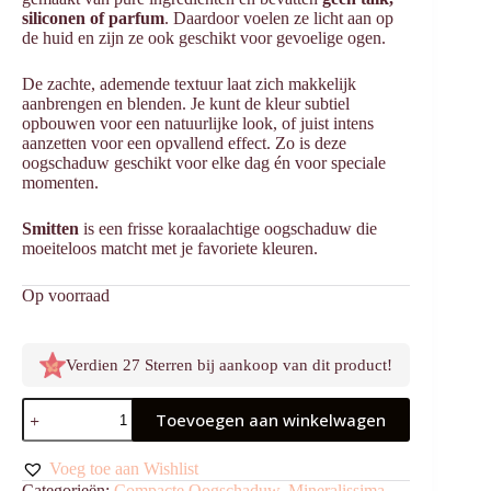
siliconen of parfum
. Daardoor voelen ze licht aan op
de huid en zijn ze ook geschikt voor gevoelige ogen.
De zachte, ademende textuur laat zich makkelijk
aanbrengen en blenden. Je kunt de kleur subtiel
opbouwen voor een natuurlijke look, of juist intens
aanzetten voor een opvallend effect. Zo is deze
oogschaduw geschikt voor elke dag én voor speciale
momenten.
Smitten
is een frisse koraalachtige oogschaduw die
moeiteloos matcht met je favoriete kleuren.
Op voorraad
Verdien 27 Sterren bij aankoop van dit product!
Oogschaduw
Toevoegen aan winkelwagen
Smitten
aantal
Voeg toe aan Wishlist
Categorieën:
Compacte Oogschaduw
,
Mineralissima