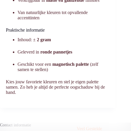
Verkrijgbaar in
matte en glanzende
finishes
Van natuurlijke kleuren tot opvallende
accenttinten
Praktische informatie
Inhoud: ±
2 gram
Geleverd in
ronde pannetjes
Geschikt voor een
magnetisch palette
(zelf
samen te stellen)
Kies jouw favoriete kleuren en stel je eigen palette
samen. Zo heb je altijd de perfecte oogschaduw bij de
hand.
Contact informatie
Veel Gestelde