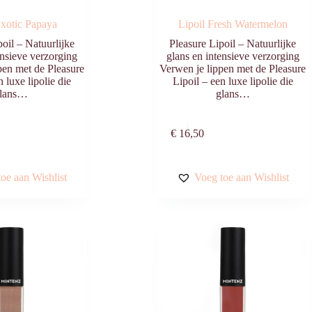
Exotic Papaya
Lipoil Fresh Watermelon
oil – Natuurlijke
Pleasure Lipoil – Natuurlijke
ensieve verzorging
glans en intensieve verzorging
pen met de Pleasure
Verwen je lippen met de Pleasure
n luxe lipolie die
Lipoil – een luxe lipolie die
lans…
glans…
Toevoegen aan
Toevoegen aa
€
16,50
winkelwagen
winkelwagen
oe aan Wishlist
Voeg toe aan Wishlist