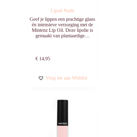
Lipoil Nude
Geef je lippen een prachtige glans
én intensieve verzorging met de
Mintenz Lip Oil. Deze lipolie is
gemaakt van plantaardige…
n
Toevoegen aan
€
14,95
winkelwagen
Voeg toe aan Wishlist