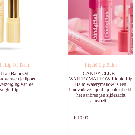
ht Lip Oil Balm
Liquid Lip Balm
t Lip Balm Oil –
CANDY CLUB –
on Verwen je lippen
WATERYMALLOW Liquid Lip
verzorging van de
Balm Waterymallow is een
Bright Lip…
innovatieve liquid lip balm die bij
het aanbrengen zijdezacht
aanvoelt…
Dit
Toevoegen aan
Opties
€
19,99
product
winkelwagen
selecteren
heeft
meerdere
variaties.