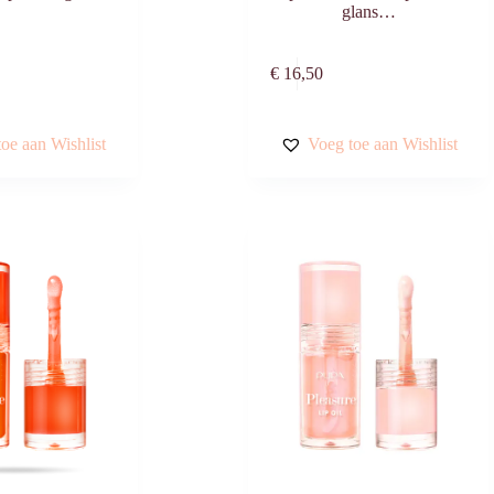
glans…
Toevoegen aan
Toevoegen aa
€
16,50
winkelwagen
winkelwagen
oe aan Wishlist
Voeg toe aan Wishlist