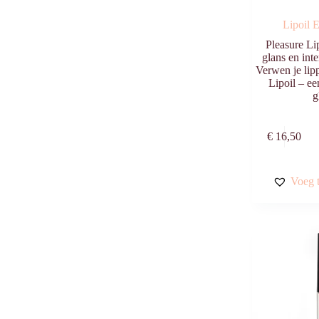
Lipoil 
Pleasure Lip
glans en int
Verwen je lip
Lipoil – ee
g
€
16,50
Voeg t