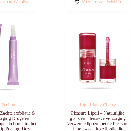
oe aan Wishlist
Voeg toe aan Wishlist
Deze
optie
kan
gekozen
worden
op
de
productpagina
 Peeling
Lipoil Juicy Cherry
Zachte exfoliatie &
Pleasure Lipoil – Natuurlijke
orging Droge en
glans en intensieve verzorging
ippen behoren tot het
Verwen je lippen met de Pleasure
Lip Peeling. Deze…
Lipoil – een luxe lipolie die