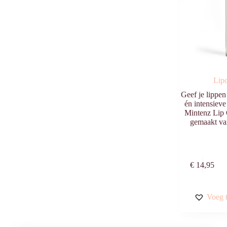
Lip
Geef je lippen
én intensieve
Mintenz Lip O
gemaakt va
€
14,95
Voeg t