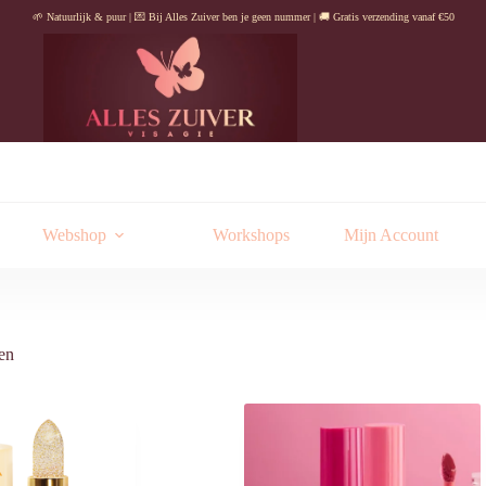
🌱 Natuurlijk & puur | 💌 Bij Alles Zuiver ben je geen nummer | 🚚 Gratis verzending vanaf €50
Webshop
Workshops
Mijn Account
Gesorteerd
ten
op
nieuwste