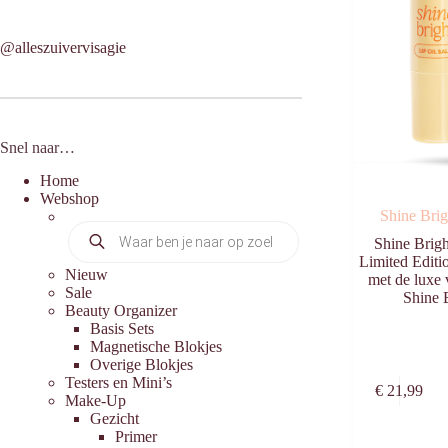
@alleszuivervisagie
Snel naar…
Home
Webshop
Shine Brig
Producten
Shine Brigh
zoeken
Limited Editi
Nieuw
met de luxe 
Sale
Shine 
Beauty Organizer
Basis Sets
Magnetische Blokjes
Overige Blokjes
Testers en Mini’s
€
21,99
Make-Up
Gezicht
Primer