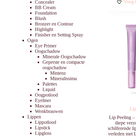
Voeg t
Concealer
BB Cream
Foundation
Blush
Bronzer en Contour
Highlight
Finisher en Setting Spray
Ogen
Eye Primer
Oogschaduw
Minerale Oogschaduw
Geperste en compacte
oogschaduw
Mintenz
Mineralissima
Palettes
Liquid
Oogpotlood
Eyeliner
Mascara
Lip
Wenkbrauwen
Lippen
Lip Peeling – 
Lippotlood
diepe verz
Lipstick
schilferende l
Lipgloss
verleden met 