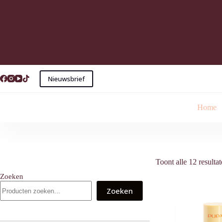
Ga
naar
de
inhoud
Nieuwsbrief
Home
Toont alle 12 resulta
Zoeken
Zoeken