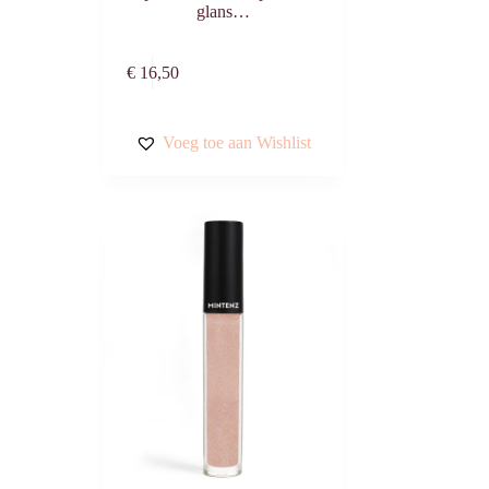
glans…
n
Toevoegen aan
€
16,50
winkelwagen
Voeg toe aan Wishlist