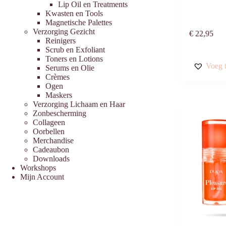
Lip Oil en Treatments
Kwasten en Tools
Magnetische Palettes
Verzorging Gezicht
€
22,95
Reinigers
Scrub en Exfoliant
Toners en Lotions
Voeg t
Serums en Olie
Crèmes
Ogen
Maskers
Verzorging Lichaam en Haar
Zonbescherming
Collageen
Oorbellen
Merchandise
Cadeaubon
Downloads
Workshops
Mijn Account