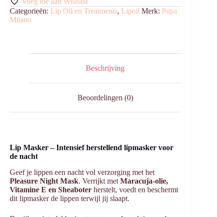
Voeg toe aan Wishlist
Categorieën:
Lip Oil en Treatments
,
Lipoil
Merk:
Pupa
Milano
Beschrijving
Beoordelingen (0)
Lip Masker – Intensief herstellend lipmasker voor
de nacht
Geef je lippen een nacht vol verzorging met het
Pleasure Night Mask
. Verrijkt met
Maracuja-olie,
Vitamine E en Sheaboter
herstelt, voedt en beschermt
dit lipmasker de lippen terwijl jij slaapt.