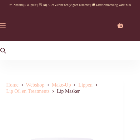
Ga
🌱 Natuurlijk & puur | 💌 Bij Alles Zuiver ben je geen nummer | 🚚 Gratis verzending vanaf €50
naar
de
inhoud
Winkelwag
Home
Webshop
Make-Up
Lippen
Lip Oil en Treatments
Lip Masker