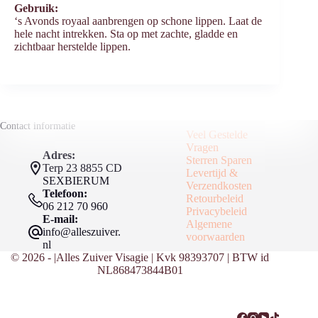
Gebruik:
‘s Avonds royaal aanbrengen op schone lippen. Laat de
hele nacht intrekken. Sta op met zachte, gladde en
zichtbaar herstelde lippen.
Contact informatie
Veel Gestelde
Vragen
Adres:
Sterren Sparen
Terp 23 8855 CD
Levertijd &
SEXBIERUM
Verzendkosten
Telefoon:
Retourbeleid
06 212 70 960
Privacybeleid
E-mail:
Algemene
info@alleszuiver.
voorwaarden
nl
© 2026 - |Alles Zuiver Visagie | Kvk 98393707 | BTW id
NL868473844B01