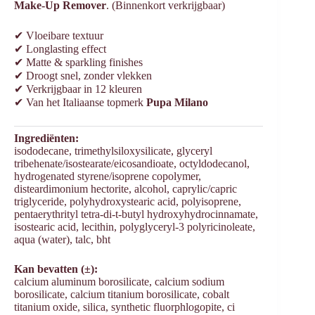
Make-Up Remover
. (Binnenkort verkrijgbaar)
✔ Vloeibare textuur
✔ Longlasting effect
✔ Matte & sparkling finishes
✔ Droogt snel, zonder vlekken
✔ Verkrijgbaar in 12 kleuren
✔ Van het Italiaanse topmerk
Pupa Milano
Ingrediënten:
isododecane, trimethylsiloxysilicate, glyceryl
tribehenate/isostearate/eicosandioate, octyldodecanol,
hydrogenated styrene/isoprene copolymer,
disteardimonium hectorite, alcohol, caprylic/capric
triglyceride, polyhydroxystearic acid, polyisoprene,
pentaerythrityl tetra-di-t-butyl hydroxyhydrocinnamate,
isostearic acid, lecithin, polyglyceryl-3 polyricinoleate,
aqua (water), talc, bht
Kan bevatten (±):
calcium aluminum borosilicate, calcium sodium
borosilicate, calcium titanium borosilicate, cobalt
titanium oxide, silica, synthetic fluorphlogopite, ci