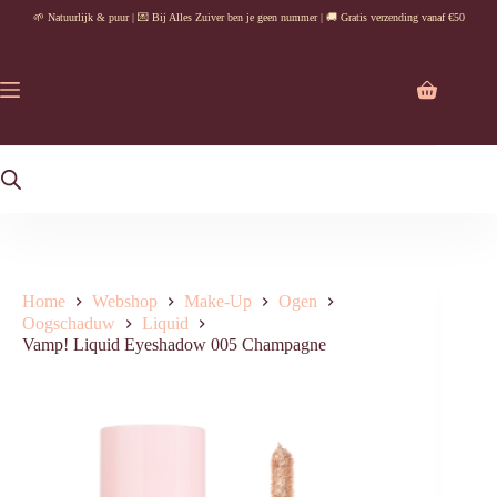
Ga
🌱 Natuurlijk & puur | 💌 Bij Alles Zuiver ben je geen nummer | 🚚 Gratis verzending vanaf €50
naar
de
inhoud
Winkelwag
Home
Webshop
Make-Up
Ogen
Oogschaduw
Liquid
Vamp! Liquid Eyeshadow 005 Champagne