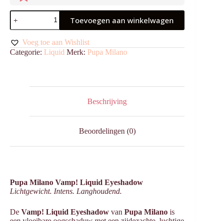
Vamp!
Toevoegen aan winkelwagen
Liquid
Eyeshadow
005
Voeg toe aan Wishlist
Champagne
Categorie:
Liquid
Merk:
Pupa Milano
aantal
Beschrijving
Beoordelingen (0)
Pupa Milano Vamp! Liquid Eyeshadow
Lichtgewicht. Intens. Langhoudend.
De
Vamp! Liquid Eyeshadow
van
Pupa Milano
is
een vloeibare oogschaduw met een zijdezachte, luchtige