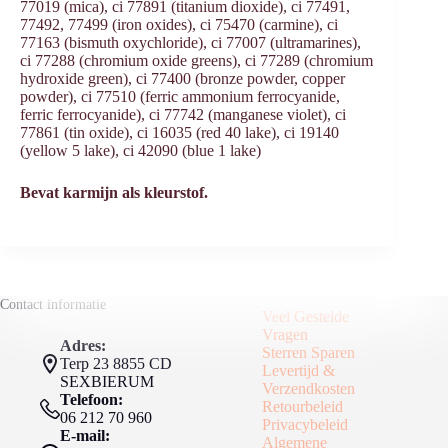
77019 (mica), ci 77891 (titanium dioxide), ci 77491,
77492, 77499 (iron oxides), ci 75470 (carmine), ci
77163 (bismuth oxychloride), ci 77007 (ultramarines),
ci 77288 (chromium oxide greens), ci 77289 (chromium
hydroxide green), ci 77400 (bronze powder, copper
powder), ci 77510 (ferric ammonium ferrocyanide,
ferric ferrocyanide), ci 77742 (manganese violet), ci
77861 (tin oxide), ci 16035 (red 40 lake), ci 19140
(yellow 5 lake), ci 42090 (blue 1 lake)
Bevat karmijn als kleurstof.
Contact informatie
Veel Gestelde
Vragen
Adres:
Sterren Sparen
Terp 23 8855 CD
Levertijd &
SEXBIERUM
Verzendkosten
Telefoon:
Retourbeleid
06 212 70 960
Privacybeleid
E-mail:
Algemene