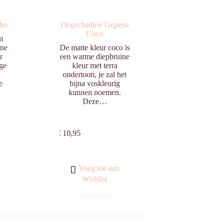
bo
Oogschaduw Geperst
Coco
m
ine
De matte kleur coco is
r
een warme diepbruine
ge
kleur met terra
ondertoon, je zal het
e
bijna voskleurig
kunnen noemen.
Deze…
egen
Toevoegen
n
aan
€
10,95
agen
winkelwagen
Voeg toe aan
Wishlist