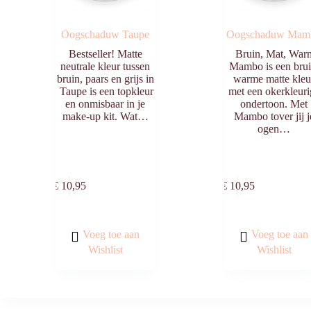
Oogschaduw Taupe
Oogschaduw Mam
Bestseller! Matte
Bruin, Mat, War
neutrale kleur tussen
Mambo is een bru
bruin, paars en grijs in
warme matte kleu
Taupe is een topkleur
met een okerkleuri
en onmisbaar in je
ondertoon. Met
make-up kit. Wat…
Mambo tover jij j
ogen…
Toevoegen
Toevo
aan
aa
€
10,95
€
10,95
winkelwagen
winkelw
Voeg toe aan
Voeg toe aan
Wishlist
Wishlist