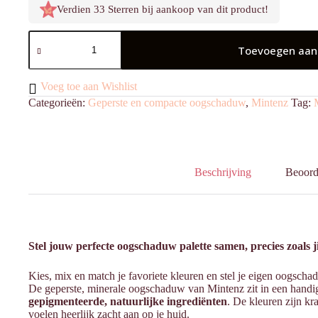
Verdien 33 Sterren bij aankoop van dit product!
Oogschaduw
Geperst
Toevoegen aan
Powder
Pink
aantal
Voeg toe aan Wishlist
Categorieën:
Geperste en compacte oogschaduw
,
Mintenz
Tag:
Beschrijving
Beoord
Stel jouw perfecte oogschaduw palette samen, precies zoals ji
Kies, mix en match je favoriete kleuren en stel je eigen oogscha
De geperste, minerale oogschaduw van Mintenz zit in een handig
gepigmenteerde, natuurlijke ingrediënten
. De kleuren zijn kr
voelen heerlijk zacht aan op je huid.