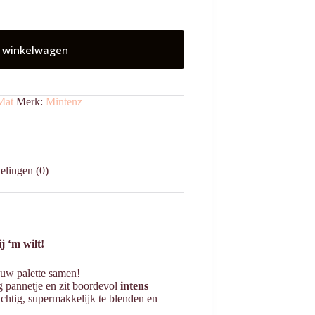
 winkelwagen
Mat
Merk:
Mintenz
elingen (0)
j ‘m wilt!
duw palette samen!
 pannetje en zit boordevol
intens
achtig, supermakkelijk te blenden en