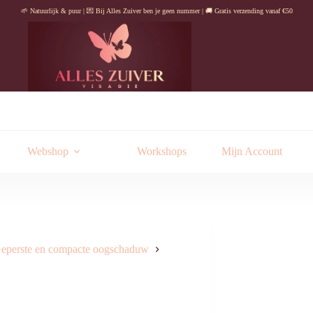
🌱 Natuurlijk & puur | 💌 Bij Alles Zuiver ben je geen nummer | 🚚 Gratis verzending vanaf €50
Webshop
Workshops
Mijn Account
eperste en compacte oogschaduw