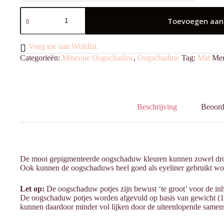
Oogschaduw
Mambo
Toevoegen aan
aantal
Voeg toe aan Wishlist
Categorieën:
Minerale Oogschaduw
,
Oogschaduw
Tag:
Mat
Me
Beschrijving
Beoord
De mooi gepigmenteerde oogschaduw kleuren kunnen zowel droog 
Ook kunnen de oogschaduws heel goed als eyeliner gebruikt wo
Let op:
De oogschaduw potjes zijn bewust ‘te groot’ voor de inh
De oogschaduw potjes worden afgevuld op basis van gewicht (1 
kunnen daardoor minder vol lijken door de uiteenlopende samens