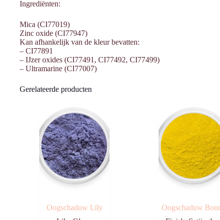
Ingrediënten:
Mica (CI77019)
Zinc oxide (CI77947)
Kan afhankelijk van de kleur bevatten:
– CI77891
– IJzer oxides (CI77491, CI77492, CI77499)
– Ultramarine (CI77007)
Gerelateerde producten
Oogschaduw Lily
Oogschaduw Bon