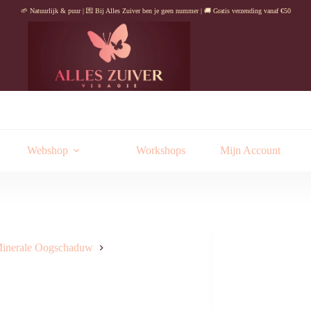
🌱 Natuurlijk & puur | 💌 Bij Alles Zuiver ben je geen nummer | 🚚 Gratis verzending vanaf €50
Webshop
Workshops
Mijn Account
inerale Oogschaduw