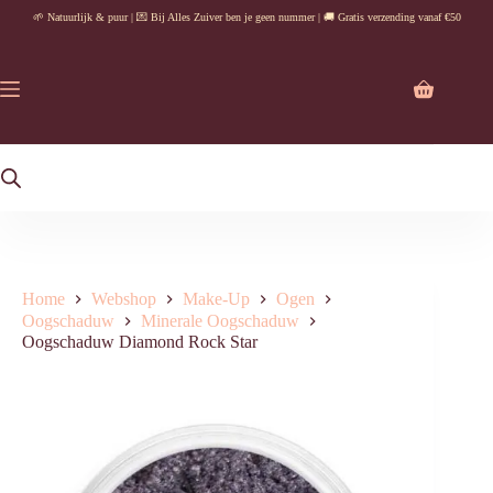
Ga
🌱 Natuurlijk & puur | 💌 Bij Alles Zuiver ben je geen nummer | 🚚 Gratis verzending vanaf €50
naar
de
inhoud
Winkelwag
Home
Webshop
Make-Up
Ogen
Oogschaduw
Minerale Oogschaduw
Oogschaduw Diamond Rock Star