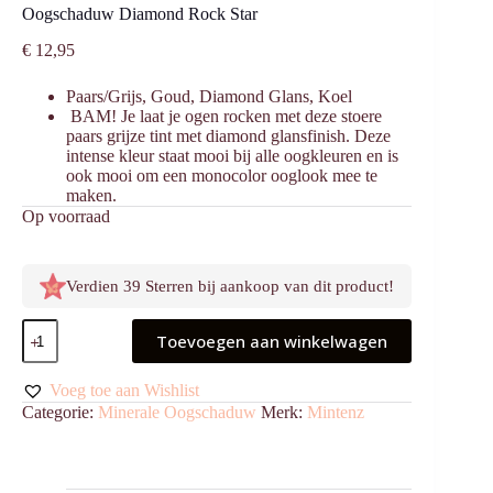
Oogschaduw Diamond Rock Star
€
12,95
Paars/Grijs, Goud, Diamond Glans, Koel
BAM! Je laat je ogen rocken met deze stoere
paars grijze tint met diamond glansfinish. Deze
intense kleur staat mooi bij alle oogkleuren en is
ook mooi om een monocolor ooglook mee te
maken.
Op voorraad
Verdien 39 Sterren bij aankoop van dit product!
Oogschaduw
Toevoegen aan winkelwagen
Diamond
Rock
Star
Voeg toe aan Wishlist
aantal
Categorie:
Minerale Oogschaduw
Merk:
Mintenz