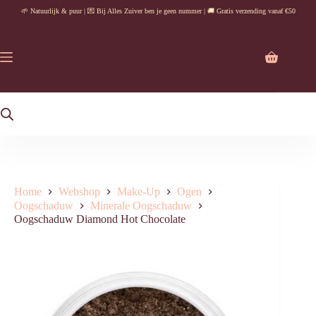
Ga
🌱 Natuurlijk & puur | 💌 Bij Alles Zuiver ben je geen nummer | 🚚 Gratis verzending vanaf €50
naar
de
inhoud
Winkelwag
Home
Webshop
Make-Up
Ogen
Oogschaduw
Minerale Oogschaduw
Oogschaduw Diamond Hot Chocolate