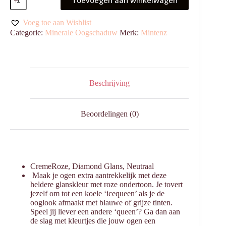
Toevoegen aan winkelwagen
Diamond
Ice
Queen
Voeg toe aan Wishlist
aantal
Categorie:
Minerale Oogschaduw
Merk:
Mintenz
Beschrijving
Beoordelingen (0)
CremeRoze, Diamond Glans, Neutraal
Maak je ogen extra aantrekkelijk met deze
heldere glanskleur met roze ondertoon. Je tovert
jezelf om tot een koele ‘icequeen’ als je de
ooglook afmaakt met blauwe of grijze tinten.
Speel jij liever een andere ‘queen’? Ga dan aan
de slag met kleurtjes die jouw ogen een