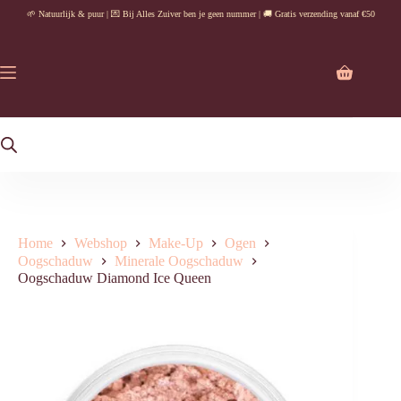
Ga
🌱 Natuurlijk & puur | 💌 Bij Alles Zuiver ben je geen nummer | 🚚 Gratis verzending vanaf €50
naar
de
inhoud
Winkelwag
Home
Webshop
Make-Up
Ogen
Oogschaduw
Minerale Oogschaduw
Oogschaduw Diamond Ice Queen