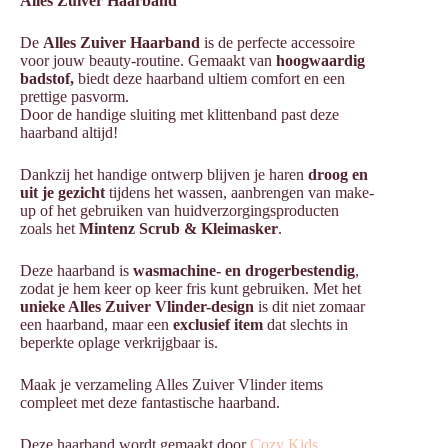
Alles Zuiver Haarband
De
Alles Zuiver Haarband
is de perfecte accessoire
voor jouw beauty-routine. Gemaakt van
hoogwaardig
badstof,
biedt deze haarband ultiem comfort en een
prettige pasvorm.
Door de handige sluiting met klittenband past deze
haarband altijd!
Dankzij het handige ontwerp blijven je haren
droog en
uit je gezicht
tijdens het wassen, aanbrengen van make-
up of het gebruiken van huidverzorgingsproducten
zoals het
Mintenz Scrub & Kleimasker
.
Deze haarband is
wasmachine- en drogerbestendig
,
zodat je hem keer op keer fris kunt gebruiken. Met het
unieke Alles Zuiver Vlinder-design
is dit niet zomaar
een haarband, maar een
exclusief item
dat slechts in
beperkte oplage verkrijgbaar is.
Maak je verzameling Alles Zuiver Vlinder items
compleet met deze fantastische haarband.
Deze haarband wordt gemaakt door
Cozy Kids
.