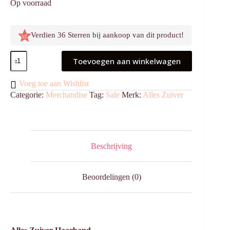
Op voorraad
Verdien 36 Sterren bij aankoop van dit product!
Alles
Toevoegen aan winkelwagen
Zuiver
Haarband
aantal
Voeg toe aan Wishlist
Categorie:
Merchandise
Tag:
Sale
Merk:
Alles Zuiver
Beschrijving
Beoordelingen (0)