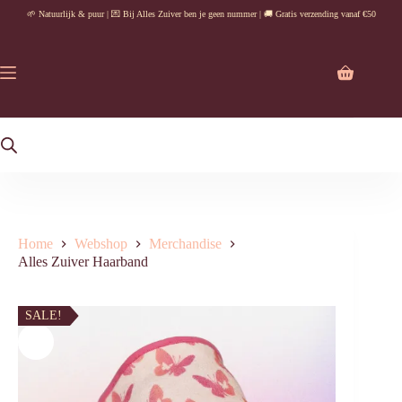
Ga
🌱 Natuurlijk & puur | 💌 Bij Alles Zuiver ben je geen nummer | 🚚 Gratis verzending vanaf €50
naar
de
inhoud
Winkelwag
Home
Webshop
Merchandise
Alles Zuiver Haarband
SALE!