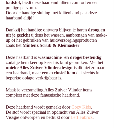
badstof,
biedt deze haarband ultiem comfort en een
prettige pasvorm.
Door de handige sluiting met klittenband past deze
haarband altijd!
Dankzij het handige ontwerp blijven je haren
droog en
uit je gezicht
tijdens het wassen, aanbrengen van make-
up of het gebruiken van huidverzorgingsproducten
zoals het
Mintenz Scrub & Kleimasker
.
Deze haarband is
wasmachine- en drogerbestendig
,
zodat je hem keer op keer fris kunt gebruiken. Met het
unieke Alles Zuiver Vlinder-design
is dit niet zomaar
een haarband, maar een
exclusief item
dat slechts in
beperkte oplage verkrijgbaar is.
Maak je verzameling Alles Zuiver Vlinder items
compleet met deze fantastische haarband.
Deze haarband wordt gemaakt door
Cozy Kids
.
De stof wordt speciaal in opdracht van Alles Zuiver
Visagie ontworpen en bedrukt door
Leff Fabrics
.