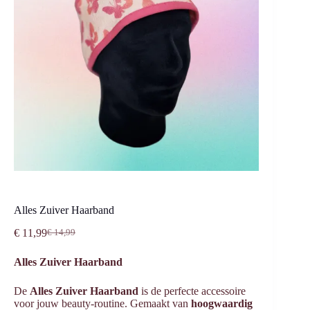
Alles Zuiver Haarband
€
11,99
€
14,99
Oorspronkelijke
Huidige
prijs
prijs
Alles Zuiver Haarband
was:
is:
€ 14,99.
€ 11,99.
De
Alles Zuiver Haarband
is de perfecte accessoire
voor jouw beauty-routine. Gemaakt van
hoogwaardig