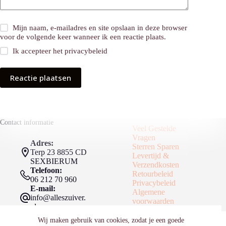
Mijn naam, e-mailadres en site opslaan in deze browser
voor de volgende keer wanneer ik een reactie plaats.
Ik accepteer het
privacybeleid
Reactie plaatsen
Contact informatie
Veel Gestelde
Vragen
Adres:
Sterren Sparen
Terp 23 8855 CD
Levertijd &
SEXBIERUM
Verzendkosten
Telefoon:
Retourbeleid
06 212 70 960
Privacybeleid
E-mail:
Algemene
info@alleszuiver.
voorwaarden
nl
© 2026 - |Alles Zuiver Visagie | Kvk 98393707 | BTW id
Wij maken gebruik van cookies, zodat je een goede
NL868473844B01