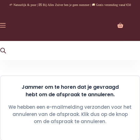
Ga
🌱 Natuurlijk & puur | 💌 Bij Alles Zuiver ben je geen nummer | 🚚 Gratis verzending vanaf €50
naar
de
inhoud
Winkelwag
Jammer om te horen dat je gevraagd
hebt om de afspraak te annuleren.
We hebben een e-mailmelding verzonden voor het
annuleren van de afspraak. Klik dus op de knop
om de afspraak te annuleren.