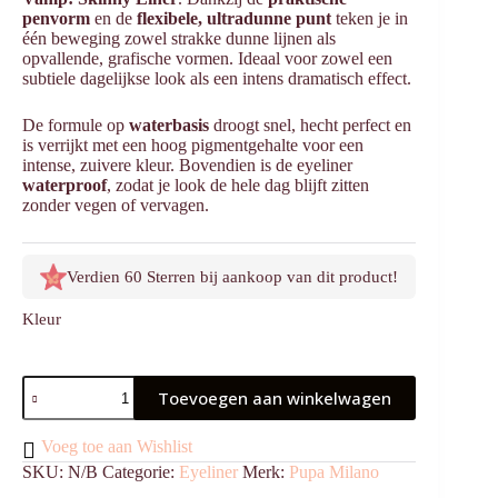
penvorm
en de
flexibele, ultradunne punt
teken je in
één beweging zowel strakke dunne lijnen als
opvallende, grafische vormen. Ideaal voor zowel een
subtiele dagelijkse look als een intens dramatisch effect.
De formule op
waterbasis
droogt snel, hecht perfect en
is verrijkt met een hoog pigmentgehalte voor een
intense, zuivere kleur. Bovendien is de eyeliner
waterproof
, zodat je look de hele dag blijft zitten
zonder vegen of vervagen.
Verdien 60 Sterren bij aankoop van dit product!
Kleur
Vamp!
Toevoegen aan winkelwagen
Skinny
Liner
aantal
Voeg toe aan Wishlist
SKU:
N/B
Categorie:
Eyeliner
Merk:
Pupa Milano