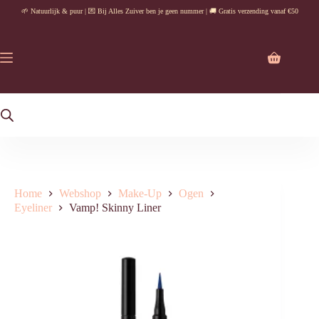
Ga
🌱 Natuurlijk & puur | 💌 Bij Alles Zuiver ben je geen nummer | 🚚 Gratis verzending vanaf €50
naar
de
inhoud
Winkelwag
Home
Webshop
Make-Up
Ogen
Eyeliner
Vamp! Skinny Liner