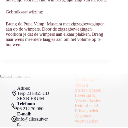
Gebruiksaanwijzing:
Breng de Pupa Vamp! Mascara met zigzagbewegingen
aan op de wimpers. Door de zigzagbewegingen
voorkom je dat de wimpers aan elkaar plakken. Breng
naar wens meerdere laagjes aan om het volume op te
bouwen.
Contact informatie
Veel Gestelde
Vragen
Adres:
Sterren Sparen
Terp 23 8855 CD
Levertijd &
SEXBIERUM
Verzendkosten
Telefoon:
Retourbeleid
06 212 70 960
Privacybeleid
E-mail:
Algemene
info@alleszuiver.
voorwaarden
nl