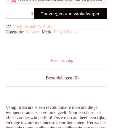
Vamp!
Toevoegen aan winkelwagen
Mascara
300
Deep
Voeg toe aan Wishlist
Night
Categorie:
Mascara
Merk:
Pupa Milano
aantal
Beschrijving
Beoordelingen (0)
Vamp! mascara is een revolutionaire mascara die je
wimpers dramatisch volume geeft. Voor een false lash
effect zonder wimperlijm! Deze mascara heeft een rijke,
crèmige textuur met intense kleurpigmenten. Het zachte
borsteltje voorziet elke wimper gelijkmatig van mascara.