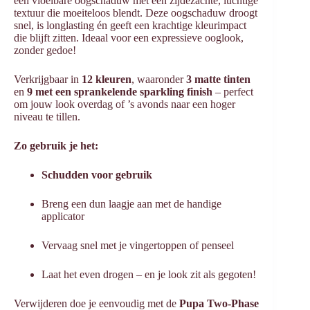
een vloeibare oogschaduw met een zijdezachte, luchtige
textuur die moeiteloos blendt. Deze oogschaduw droogt
snel, is longlasting én geeft een krachtige kleurimpact
die blijft zitten. Ideaal voor een expressieve ooglook,
zonder gedoe!
Verkrijgbaar in
12 kleuren
, waaronder
3 matte tinten
en
9 met een sprankelende sparkling finish
– perfect
om jouw look overdag of ’s avonds naar een hoger
niveau te tillen.
Zo gebruik je het:
Schudden voor gebruik
Breng een dun laagje aan met de handige
applicator
Vervaag snel met je vingertoppen of penseel
Laat het even drogen – en je look zit als gegoten!
Verwijderen doe je eenvoudig met de
Pupa Two-Phase