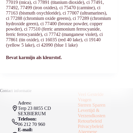
77019 (mica), ci 77891 (titanium dioxide), ci 77491,
77492, 77499 (iron oxides), ci 75470 (carmine), ci
77163 (bismuth oxychloride), ci 77007 (ultramarines),
ci 77288 (chromium oxide greens), ci 77289 (chromium
hydroxide green), ci 77400 (bronze powder, copper
powder), ci 77510 (ferric ammonium ferrocyanide,
ferric ferrocyanide), ci 77742 (manganese violet), ci
77861 (tin oxide), ci 16035 (red 40 lake), ci 19140
(yellow 5 lake), ci 42090 (blue 1 lake)
Bevat karmijn als kleurstof.
Contact informatie
Veel Gestelde
Vragen
Adres:
Sterren Sparen
Terp 23 8855 CD
Levertijd &
SEXBIERUM
Verzendkosten
Telefoon:
Retourbeleid
06 212 70 960
Privacybeleid
E-mail:
Algemene