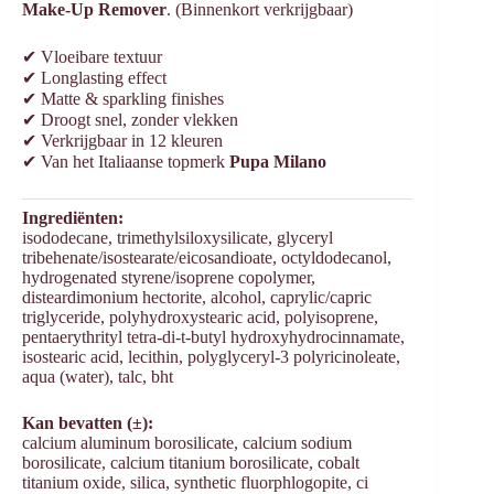
Make-Up Remover
. (Binnenkort verkrijgbaar)
✔ Vloeibare textuur
✔ Longlasting effect
✔ Matte & sparkling finishes
✔ Droogt snel, zonder vlekken
✔ Verkrijgbaar in 12 kleuren
✔ Van het Italiaanse topmerk
Pupa Milano
Ingrediënten:
isododecane, trimethylsiloxysilicate, glyceryl
tribehenate/isostearate/eicosandioate, octyldodecanol,
hydrogenated styrene/isoprene copolymer,
disteardimonium hectorite, alcohol, caprylic/capric
triglyceride, polyhydroxystearic acid, polyisoprene,
pentaerythrityl tetra-di-t-butyl hydroxyhydrocinnamate,
isostearic acid, lecithin, polyglyceryl-3 polyricinoleate,
aqua (water), talc, bht
Kan bevatten (±):
calcium aluminum borosilicate, calcium sodium
borosilicate, calcium titanium borosilicate, cobalt
titanium oxide, silica, synthetic fluorphlogopite, ci