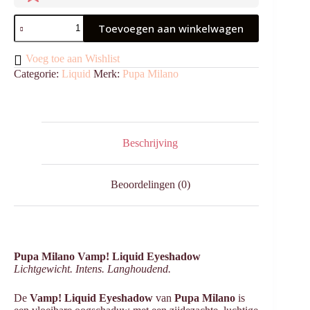
Vamp!
Toevoegen aan winkelwagen
Liquid
Eyeshadow
002
Voeg toe aan Wishlist
Golden
Categorie:
Liquid
Merk:
Pupa Milano
Rose
aantal
Beschrijving
Beoordelingen (0)
Pupa Milano Vamp! Liquid Eyeshadow
Lichtgewicht. Intens. Langhoudend.
De
Vamp! Liquid Eyeshadow
van
Pupa Milano
is