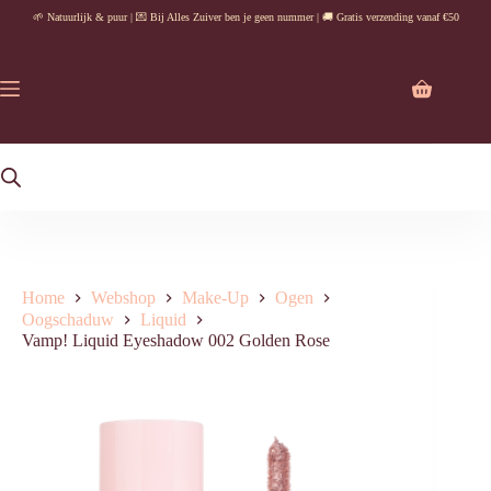
Ga
🌱 Natuurlijk & puur | 💌 Bij Alles Zuiver ben je geen nummer | 🚚 Gratis verzending vanaf €50
naar
de
inhoud
Winkelwag
Home
Webshop
Make-Up
Ogen
Oogschaduw
Liquid
Vamp! Liquid Eyeshadow 002 Golden Rose