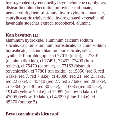
hydrogenated styrene/methyl styrene/indene copolymer,
disteardimonium hectorite, propylene carbonate,
pentaerythrityl tetra-di-t-butyl hydroxyhydrocinnamate,
caprylic/capric triglyceride, hydrogenated vegetable oil,
lavandula stoechas extract, tocopherol, alumina
Kan bevatten (±):
aluminum hydroxide, aluminum calcium sodium
silicate, calcium aluminum borosilicate, calcium sodium
borosilicate, calcium titanium borosilicate, silica,
synthetic fluorphlogopite, ci 77019 (mica), ci 77891
(titanium dioxide), ci 77491, 77492, 77499 (iron
oxides), ci 75470 (carmine), ci 77163 (bismuth
oxychloride), ci 77861 (tin oxide), ci 15850 (red 6, red
6 lake, red 7, red 7 lake), ci 45380 (red 21, red 21 lake,
red 22 lake), ci 45410 (red 27, red 27 lake, red 28 lake),
ci 73360 (red 30, red 30 lake), ci 16035 (red 40 lake), ci
19140 (yellow 5 lake), ci 15985 (yellow 6 lake), ci
47005 (yellow 10 lake), ci 42090 (blue 1 lake), ci
45370 (orange 5)
Bevat carmine als kleurstof.