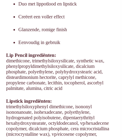
Duo met lippotlood en lipstick
Creëert een voller effect
Glanzende, romige finish
Eenvoudig in gebruik
Lip Pencil ingrediënten:
dimethicone, trimethylsiloxysilicate, synthetic wax,
phenylpropyldimethylsiloxysilicate, dicalcium
phosphate, polyethylene, polyhydroxystearic acid,
disteardimonium hectorite, caprylyl methicone,
propylene carbonate, lecithin, tocopherol, ascorbyl
palmitate, alumina, citric acid
Lipstick ingrediënten:
trimethylsiloxyphenyl dimethicone, isononyl
isononanoate, isohexadecane, polyethylene,
hydrogenated polyisobutene, dipentaerythrityl
hexahydroxystearate, octyldodecanol, vp/hexadecene
copolymer, dicalcium phosphate, cera microcristallina
(microcrystalline wax), vp/eicosene copolymer,