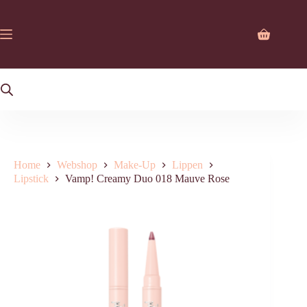
Ga
naar
de
Winkelwag
inhoud
Home
Webshop
Make-Up
Lippen
Lipstick
Vamp! Creamy Duo 018 Mauve Rose