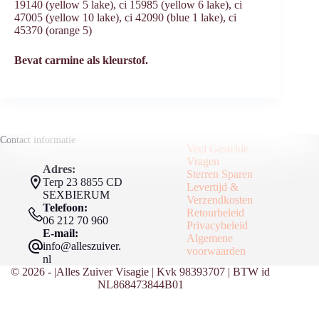
19140 (yellow 5 lake), ci 15985 (yellow 6 lake), ci
47005 (yellow 10 lake), ci 42090 (blue 1 lake), ci
45370 (orange 5)
Bevat carmine als kleurstof.
Contact informatie
Veel Gestelde
Vragen
Adres:
Sterren Sparen
Terp 23 8855 CD
Levertijd &
SEXBIERUM
Verzendkosten
Telefoon:
Retourbeleid
06 212 70 960
Privacybeleid
E-mail:
Algemene
info@alleszuiver.
voorwaarden
nl
© 2026 - |Alles Zuiver Visagie | Kvk 98393707 | BTW id
NL868473844B01