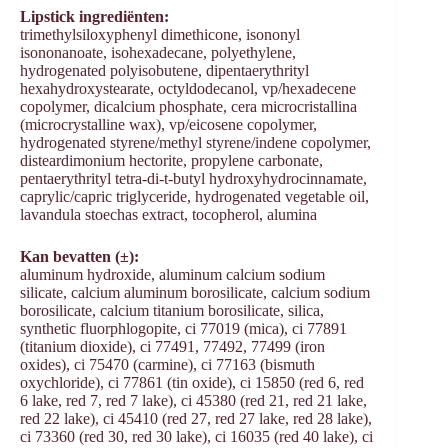
Lipstick ingrediënten:
trimethylsiloxyphenyl dimethicone, isononyl
isononanoate, isohexadecane, polyethylene,
hydrogenated polyisobutene, dipentaerythrityl
hexahydroxystearate, octyldodecanol, vp/hexadecene
copolymer, dicalcium phosphate, cera microcristallina
(microcrystalline wax), vp/eicosene copolymer,
hydrogenated styrene/methyl styrene/indene copolymer,
disteardimonium hectorite, propylene carbonate,
pentaerythrityl tetra-di-t-butyl hydroxyhydrocinnamate,
caprylic/capric triglyceride, hydrogenated vegetable oil,
lavandula stoechas extract, tocopherol, alumina
Kan bevatten (±):
aluminum hydroxide, aluminum calcium sodium
silicate, calcium aluminum borosilicate, calcium sodium
borosilicate, calcium titanium borosilicate, silica,
synthetic fluorphlogopite, ci 77019 (mica), ci 77891
(titanium dioxide), ci 77491, 77492, 77499 (iron
oxides), ci 75470 (carmine), ci 77163 (bismuth
oxychloride), ci 77861 (tin oxide), ci 15850 (red 6, red
6 lake, red 7, red 7 lake), ci 45380 (red 21, red 21 lake,
red 22 lake), ci 45410 (red 27, red 27 lake, red 28 lake),
ci 73360 (red 30, red 30 lake), ci 16035 (red 40 lake), ci