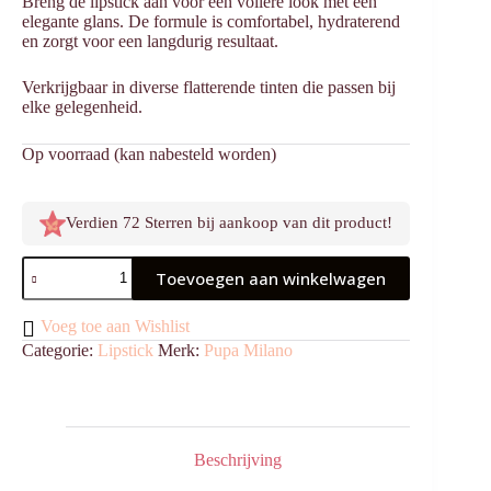
Breng de lipstick aan voor een vollere look met een
elegante glans. De formule is comfortabel, hydraterend
en zorgt voor een langdurig resultaat.
Verkrijgbaar in diverse flatterende tinten die passen bij
elke gelegenheid.
Op voorraad (kan nabesteld worden)
Verdien 72 Sterren bij aankoop van dit product!
Vamp!
Toevoegen aan winkelwagen
Creamy
Duo
015
Voeg toe aan Wishlist
Fair
Categorie:
Lipstick
Merk:
Pupa Milano
Warm
Nude
aantal
Beschrijving