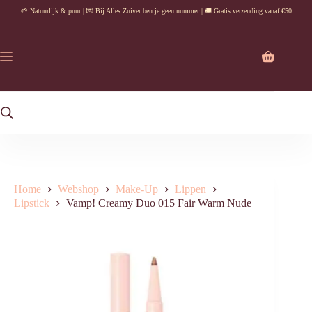
Ga
🌱 Natuurlijk & puur | 💌 Bij Alles Zuiver ben je geen nummer | 🚚 Gratis verzending vanaf €50
naar
de
inhoud
Winkelwag
Home
Webshop
Make-Up
Lippen
Lipstick
Vamp! Creamy Duo 015 Fair Warm Nude