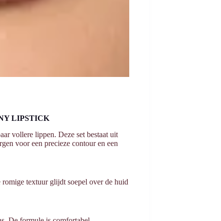
INY LIPSTICK
ar vollere lippen. Deze set bestaat uit
orgen voor een precieze contour en een
 romige textuur glijdt soepel over de huid
ns. De formule is comfortabel,