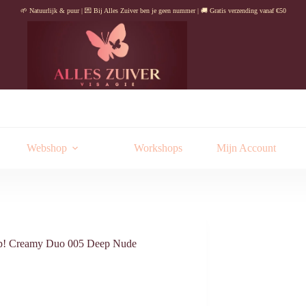
🌱 Natuurlijk & puur | 💌 Bij Alles Zuiver ben je geen nummer | 🚚 Gratis verzending vanaf €50
Webshop
Workshops
Mijn Account
! Creamy Duo 005 Deep Nude