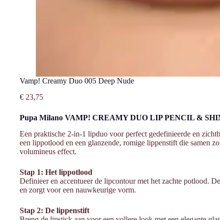
Vamp! Creamy Duo 005 Deep Nude
€
23,75
Pupa Milano VAMP! CREAMY DUO LIP PENCIL & SH
Een praktische 2-in-1 lipduo voor perfect gedefinieerde en zichtba
een lippotlood en een glanzende, romige lippenstift die samen z
volumineus effect.
Stap 1: Het lippotlood
Definieer en accentueer de lipcontour met het zachte potlood. De
en zorgt voor een nauwkeurige vorm.
Stap 2: De lippenstift
Breng de lipstick aan voor een vollere look met een elegante gla