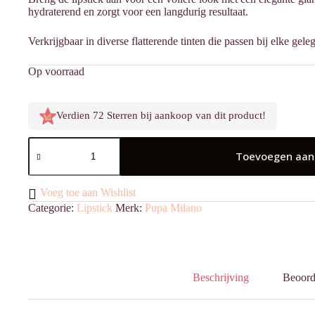
hydraterend en zorgt voor een langdurig resultaat.
Verkrijgbaar in diverse flatterende tinten die passen bij elke gele
Op voorraad
Verdien 72 Sterren bij aankoop van dit product!
Vamp!
Creamy
Toevoegen aan
Duo
005
Deep
Voeg toe aan Wishlist
Nude
Categorie:
Lipstick
Merk:
Pupa Milano
aantal
Beschrijving
Beoord