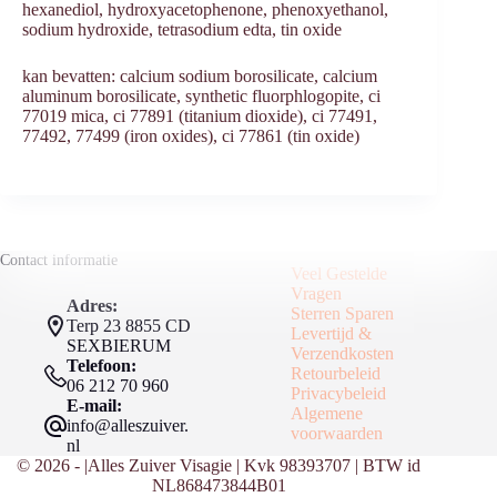
hexanediol, hydroxyacetophenone, phenoxyethanol,
sodium hydroxide, tetrasodium edta, tin oxide
kan bevatten: calcium sodium borosilicate, calcium
aluminum borosilicate, synthetic fluorphlogopite, ci
77019 mica, ci 77891 (titanium dioxide), ci 77491,
77492, 77499 (iron oxides), ci 77861 (tin oxide)
Contact informatie
Veel Gestelde
Vragen
Adres:
Sterren Sparen
Terp 23 8855 CD
Levertijd &
SEXBIERUM
Verzendkosten
Telefoon:
Retourbeleid
06 212 70 960
Privacybeleid
E-mail:
Algemene
info@alleszuiver.
voorwaarden
nl
© 2026 - |Alles Zuiver Visagie | Kvk 98393707 | BTW id
NL868473844B01