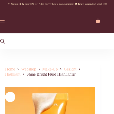
Ga
🌱 Natuurlijk & puur | 💌 Bij Alles Zuiver ben je geen nummer | 🚚 Gratis verzending vanaf €50
naar
de
inhoud
Winkelwag
Home
Webshop
Make-Up
Gezicht
Highlight
Shine Bright Fluid Highlighter