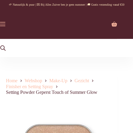
Ga
🌱 Natuurlijk & puur | 💌 Bij Alles Zuiver ben je geen nummer | 🚚 Gratis verzending vanaf €50
naar
de
inhoud
Winkelwag
Home
Webshop
Make-Up
Gezicht
Finisher en Setting Spray
Setting Powder Geperst Touch of Summer Glow