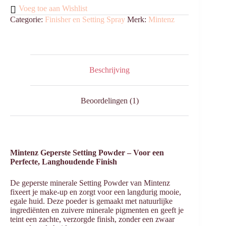
Touch
Voeg toe aan Wishlist
of
Categorie:
Finisher en Setting Spray
Merk:
Mintenz
Summer
Glow
aantal
Beschrijving
Beoordelingen (1)
Mintenz Geperste Setting Powder – Voor een
Perfecte, Langhoudende Finish
De geperste minerale Setting Powder van Mintenz
fixeert je make-up en zorgt voor een langdurig mooie,
egale huid. Deze poeder is gemaakt met natuurlijke
ingrediënten en zuivere minerale pigmenten en geeft je
teint een zachte, verzorgde finish, zonder een zwaar