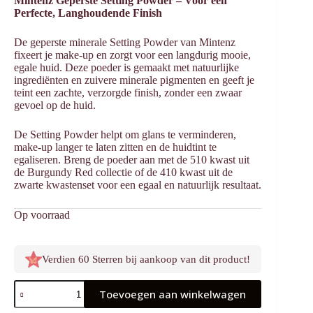
Mintenz Geperste Setting Powder – Voor een
Perfecte, Langhoudende Finish
De geperste minerale Setting Powder van Mintenz
fixeert je make-up en zorgt voor een langdurig mooie,
egale huid. Deze poeder is gemaakt met natuurlijke
ingrediënten en zuivere minerale pigmenten en geeft je
teint een zachte, verzorgde finish, zonder een zwaar
gevoel op de huid.
De Setting Powder helpt om glans te verminderen,
make-up langer te laten zitten en de huidtint te
egaliseren. Breng de poeder aan met de 510 kwast uit
de Burgundy Red collectie of de 410 kwast uit de
zwarte kwastenset voor een egaal en natuurlijk resultaat.
Op voorraad
Verdien 60 Sterren bij aankoop van dit product!
Setting
Toevoegen aan winkelwagen
Powder
Geperst