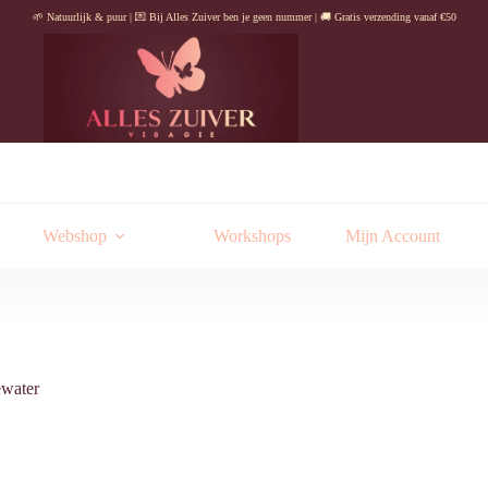
🌱 Natuurlijk & puur | 💌 Bij Alles Zuiver ben je geen nummer | 🚚 Gratis verzending vanaf €50
Webshop
Workshops
Mijn Account
water