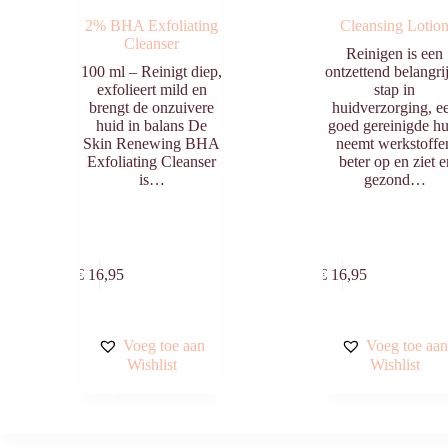
2% BHA Exfoliating
Cleansing Lotio
Cleanser
Reinigen is een
100 ml – Reinigt diep,
ontzettend belangri
exfolieert mild en
stap in
brengt de onzuivere
huidverzorging, e
huid in balans De
goed gereinigde h
Skin Renewing BHA
neemt werkstoffe
Exfoliating Cleanser
beter op en ziet e
is…
gezond…
Toevoegen
Toevo
aan
aa
€
16,95
€
16,95
winkelwagen
winkelw
Voeg toe aan
Voeg toe aa
Wishlist
Wishlist