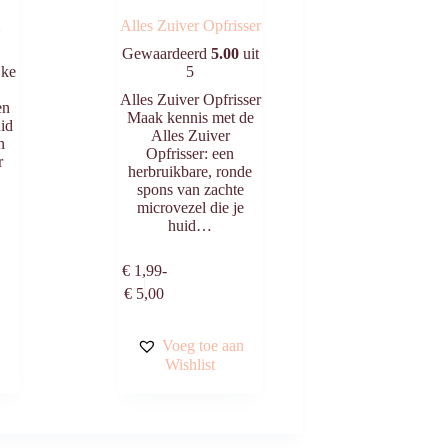
n
Alles Zuiver Opfrisser
Gewaardeerd
5.00
uit
jke
5
Alles Zuiver Opfrisser
en
Maak kennis met de
uid
Alles Zuiver
n
Opfrisser: een
r
herbruikbare, ronde
spons van zachte
microvezel die je
huid…
egen
Dit
€
1,99
-
Opties
n
product
Prijsklasse:
selecteren
€
5,00
agen
heeft
€ 1,99
meerdere
tot
variaties.
€ 5,00
n
Voeg toe aan
Deze
Wishlist
optie
kan
gekozen
worden
op