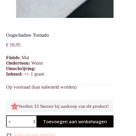
Oogschaduw Tornado
€
10,95
Finish:
Mat
Ondertoon:
Warm
Omschrijving:
Inhoud:
+/- 1 gram
Op voorraad (kan nabesteld worden)
Verdien 33 Sterren bij aankoop van dit product!
Oogschaduw
Toevoegen aan winkelwagen
Tornado
aantal
Voeg toe aan Wishlist