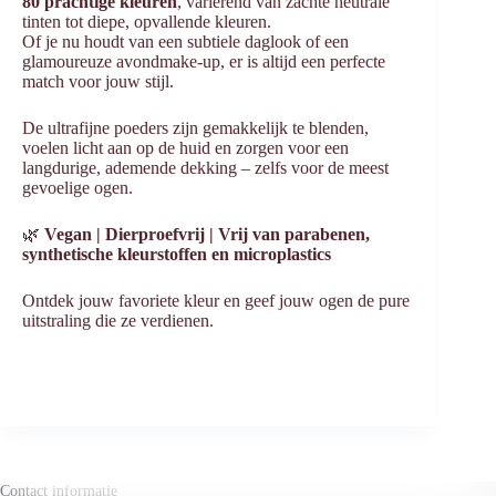
80 prachtige kleuren
, variërend van zachte neutrale
tinten tot diepe, opvallende kleuren.
Of je nu houdt van een subtiele daglook of een
glamoureuze avondmake-up, er is altijd een perfecte
match voor jouw stijl.
De ultrafijne poeders zijn gemakkelijk te blenden,
voelen licht aan op de huid en zorgen voor een
langdurige, ademende dekking – zelfs voor de meest
gevoelige ogen.
🌿
Vegan | Dierproefvrij | Vrij van parabenen,
synthetische kleurstoffen en microplastics
Ontdek jouw favoriete kleur en geef jouw ogen de pure
uitstraling die ze verdienen.
Contact informatie