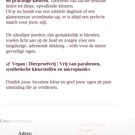
80 prachtige kleuren
, variërend van zachte neutrale
tinten tot diepe, opvallende kleuren.
Of je nu houdt van een subtiele daglook of een
glamoureuze avondmake-up, er is altijd een perfecte
match voor jouw stijl.
De ultrafijne poeders zijn gemakkelijk te blenden,
voelen licht aan op de huid en zorgen voor een
langdurige, ademende dekking – zelfs voor de meest
gevoelige ogen.
🌿
Vegan | Dierproefvrij | Vrij van parabenen,
synthetische kleurstoffen en microplastics
Ontdek jouw favoriete kleur en geef jouw ogen de pure
uitstraling die ze verdienen.
Contact informatie
Veel Gestelde
Vragen
Adres: