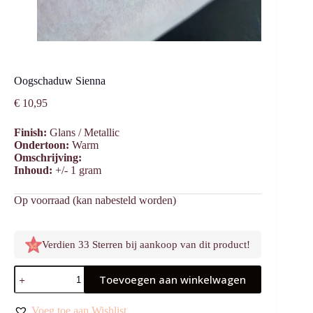
Oogschaduw Sienna
€
10,95
Finish:
Glans / Metallic
Ondertoon:
Warm
Omschrijving:
Inhoud:
+/- 1 gram
Op voorraad (kan nabesteld worden)
Verdien 33 Sterren bij aankoop van dit product!
Oogschaduw
Toevoegen aan winkelwagen
Sienna
aantal
Voeg toe aan Wishlist