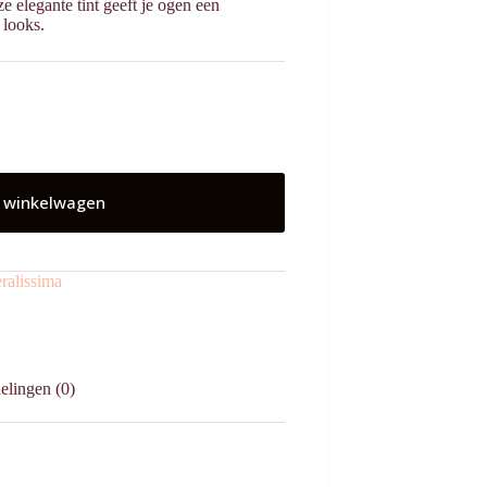
 elegante tint geeft je ogen een
 looks.
 winkelwagen
ralissima
elingen (0)