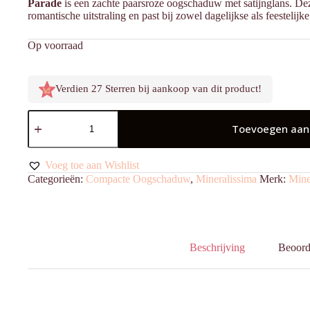
Parade
is een zachte paarsroze oogschaduw met satijnglans. Deze
romantische uitstraling en past bij zowel dagelijkse als feestelijke
Op voorraad
Verdien 27 Sterren bij aankoop van dit product!
Oogschaduw
Parade
Toevoegen aan
aantal
Voeg toe aan Wishlist
Categorieën:
Compacte Oogschaduw
,
Mineralissima
Merk:
Mine
Beschrijving
Beoord