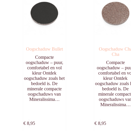
Oogschaduw Bullet
Oogschaduw Ch
Cha
Compacte
oogschaduw – puur,
Compacte
comfortabel en vol
oogschaduw – puu
kleur Ontdek
comfortabel en vo
oogschaduw zoals het
kleur Ontdek
bedoeld is. De
oogschaduw zoals 
minerale compacte
bedoeld is. De
oogschaduws van
minerale compact
Mineralissima…
oogschaduws va
Mineralissima…
Toevoegen
Toevo
aan
aa
€
8,95
€
8,95
winkelwagen
winkelw