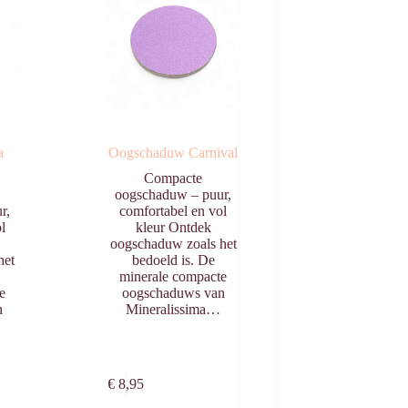
a
Oogschaduw Carnival
Compacte
oogschaduw – puur,
r,
comfortabel en vol
l
kleur Ontdek
oogschaduw zoals het
het
bedoeld is. De
minerale compacte
e
oogschaduws van
n
Mineralissima…
egen
Toevoegen
n
aan
€
8,95
agen
winkelwagen