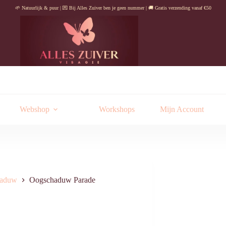
🌱 Natuurlijk & puur | 💌 Bij Alles Zuiver ben je geen nummer | 🚚 Gratis verzending vanaf €50
Webshop
Workshops
Mijn Account
haduw
Oogschaduw Parade