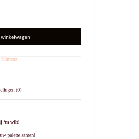
 winkelwagen
:
Mintenz
elingen (0)
j ‘m wilt!
duw palette samen!