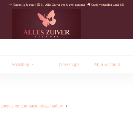
🌱 Natuurlijk & puur | 💌 Bij Alles Zuiver ben je geen nummer | 🚚 Gratis verzending vanaf €50
Webshop
Workshops
Mijn Account
eperste en compacte oogschaduw