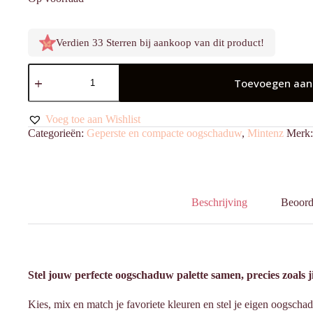
Verdien 33 Sterren bij aankoop van dit product!
Oogschaduw
Geperst
Toevoegen aan
Yellow
Shimmer
aantal
Voeg toe aan Wishlist
Categorieën:
Geperste en compacte oogschaduw
,
Mintenz
Merk
Beschrijving
Beoord
Stel jouw perfecte oogschaduw palette samen, precies zoals ji
Kies, mix en match je favoriete kleuren en stel je eigen oogscha