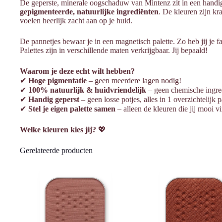
De geperste, minerale oogschaduw van Mintenz zit in een handig
gepigmenteerde, natuurlijke ingrediënten
. De kleuren zijn kr
voelen heerlijk zacht aan op je huid.
De pannetjes bewaar je in een magnetisch palette. Zo heb jij je f
Palettes zijn in verschillende maten verkrijgbaar. Jij bepaald!
Waarom je deze echt wilt hebben?
✔
Hoge pigmentatie
– geen meerdere lagen nodig!
✔
100% natuurlijk & huidvriendelijk
– geen chemische ingred
✔
Handig geperst
– geen losse potjes, alles in 1 overzichtelijk p
✔
Stel je eigen palette samen
– alleen de kleuren die jij mooi vi
Welke kleuren kies jij?
💖
Gerelateerde producten