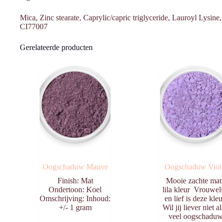
Mica, Zinc stearate, Caprylic/capric triglyceride, Lauroyl Lys
CI77007
Gerelateerde producten
Oogschaduw Mauve
Oogschaduw Viol
Finish: Mat
Mooie zachte mat
Ondertoon: Koel
lila kleur Vrouwel
Omschrijving: Inhoud:
en lief is deze kleu
+/- 1 gram
Wil jij liever niet al
veel oogschadu