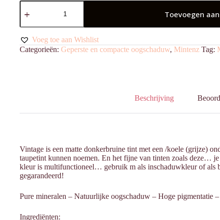
Oogschaduw
Geperst
Toevoegen aan
Vintage
aantal
Voeg toe aan Wishlist
Categorieën:
Geperste en compacte oogschaduw
,
Mintenz
Tag:
Beschrijving
Beoord
Vintage is een matte donkerbruine tint met een /koele (grijze) o
taupetint kunnen noemen. En het fijne van tinten zoals deze… j
kleur is multifunctioneel… gebruik m als inschaduwkleur of als
gegarandeerd!
Pure mineralen – ⁠Natuurlijke oogschaduw – ⁠Hoge pigmentatie –
Ingrediënten: