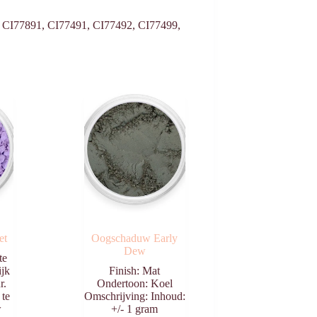
ine, CI77891, CI77491, CI77492, CI77499,
et
Oogschaduw Early
Dew
te
ijk
Finish: Mat
r.
Ondertoon: Koel
 te
Omschrijving: Inhoud:
w
+/- 1 gram