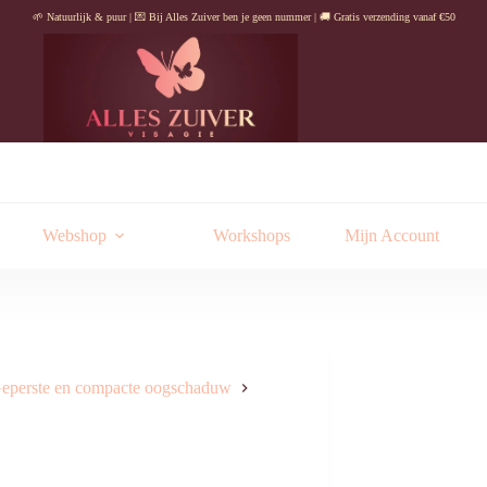
🌱 Natuurlijk & puur | 💌 Bij Alles Zuiver ben je geen nummer | 🚚 Gratis verzending vanaf €50
Webshop
Workshops
Mijn Account
eperste en compacte oogschaduw