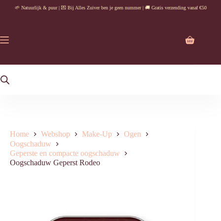
Ga
🌱 Natuurlijk & puur | 💌 Bij Alles Zuiver ben je geen nummer | 🚚 Gratis verzending vanaf €50
naar
de
inhoud
Winkelwag
Home
Webshop
Make-Up
Ogen
Oogschaduw
Geperste en compacte oogschaduw
Oogschaduw Geperst Rodeo