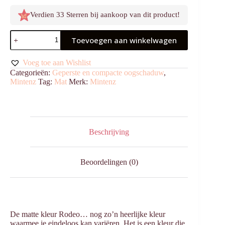
Verdien 33 Sterren bij aankoop van dit product!
Oogschaduw
Toevoegen aan winkelwagen
Geperst
Rodeo
aantal
Voeg toe aan Wishlist
Categorieën:
Geperste en compacte oogschaduw
,
Mintenz
Tag:
Mat
Merk:
Mintenz
Beschrijving
Beoordelingen (0)
De matte kleur Rodeo… nog zo’n heerlijke kleur
waarmee je eindeloos kan variëren. Het is een kleur die