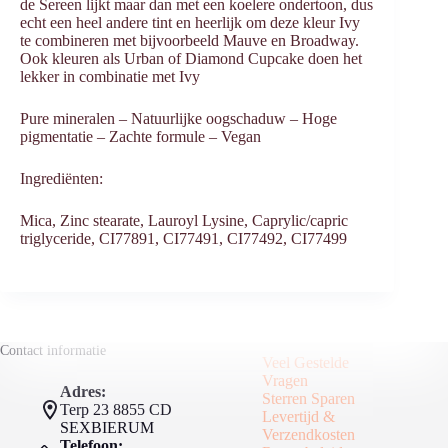
de Sereen lijkt maar dan met een koelere ondertoon, dus
echt een heel andere tint en heerlijk om deze kleur Ivy
te combineren met bijvoorbeeld Mauve en Broadway.
Ook kleuren als Urban of Diamond Cupcake doen het
lekker in combinatie met Ivy
Pure mineralen – ⁠Natuurlijke oogschaduw – ⁠Hoge
pigmentatie – ⁠Zachte formule – Vegan
Ingrediënten:
Mica, Zinc stearate, Lauroyl Lysine, Caprylic/capric
triglyceride, CI77891, CI77491, CI77492, CI77499
Contact informatie
Veel Gestelde
Vragen
Adres:
Sterren Sparen
Terp 23 8855 CD
Levertijd &
SEXBIERUM
Verzendkosten
Telefoon: