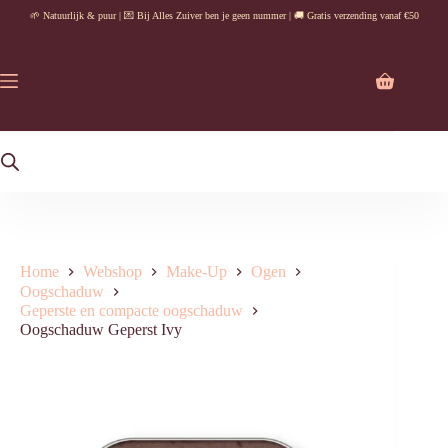
Ga
🌱 Natuurlijk & puur | 💌 Bij Alles Zuiver ben je geen nummer | 🚚 Gratis verzending vanaf €50
naar
de
inhoud
Winkelwag
Home
Webshop
Make-Up
Ogen
Oogschaduw
Geperste en compacte oogschaduw
Oogschaduw Geperst Ivy