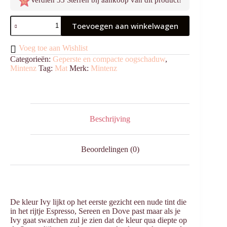
Verdien 33 Sterren bij aankoop van dit product!
Oogschaduw
Toevoegen aan winkelwagen
Geperst
Ivy
aantal
Voeg toe aan Wishlist
Categorieën:
Geperste en compacte oogschaduw
,
Mintenz
Tag:
Mat
Merk:
Mintenz
Beschrijving
Beoordelingen (0)
De kleur Ivy lijkt op het eerste gezicht een nude tint die
in het rijtje Espresso, Sereen en Dove past maar als je
Ivy gaat swatchen zul je zien dat de kleur qua diepte op