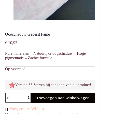
Oogschaduw Geperst Fame
€
10,95
Pure mineralen – ⁠Natuurlijke oogschaduw – ⁠Hoge
pigmentatie – ⁠Zachte formule
Op voorraad
Verdien 33 Sterren bij aankoop van dit product!
Oogschaduw
Toevoegen aan winkelwagen
Geperst
Fame
aantal
Voeg toe aan Wishlist