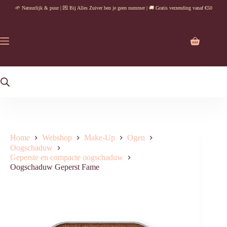
Ga
🌱 Natuurlijk & puur | 💌 Bij Alles Zuiver ben je geen nummer | 🚚 Gratis verzending vanaf €50
naar
de
inhoud
Winkelwag
Home
Webshop
Make-Up
Ogen
Oogschaduw
Geperste en compacte oogschaduw
Oogschaduw Geperst Fame