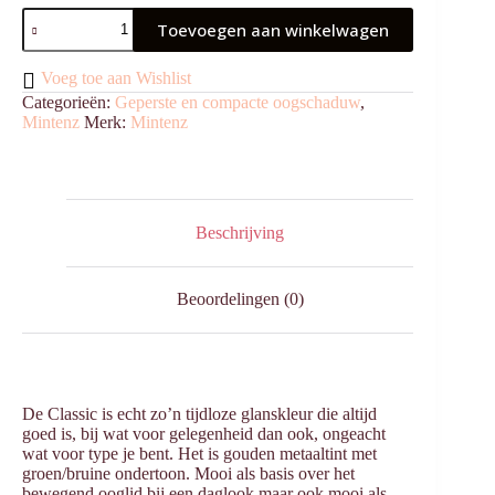
Oogschaduw
Toevoegen aan winkelwagen
Geperst
Classic
aantal
Voeg toe aan Wishlist
Categorieën:
Geperste en compacte oogschaduw
,
Mintenz
Merk:
Mintenz
Beschrijving
Beoordelingen (0)
De Classic is echt zo’n tijdloze glanskleur die altijd
goed is, bij wat voor gelegenheid dan ook, ongeacht
wat voor type je bent. Het is gouden metaaltint met
groen/bruine ondertoon. Mooi als basis over het
bewegend ooglid bij een daglook maar ook mooi als