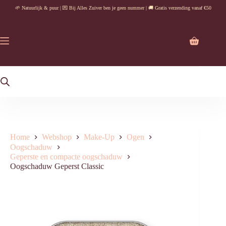
Ga
🌱 Natuurlijk & puur | 💌 Bij Alles Zuiver ben je geen nummer | 🚚 Gratis verzending vanaf €50
naar
de
inhoud
Winkelwag
Home
Webshop
Make-Up
Ogen
Oogschaduw
Geperste en compacte oogschaduw
Oogschaduw Geperst Classic