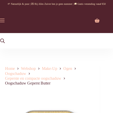
Ga
🌱 Natuurlijk & puur | 💌 Bij Alles Zuiver ben je geen nummer | 🚚 Gratis verzending vanaf €50
naar
de
inhoud
Winkelwag
Home
Webshop
Make-Up
Ogen
Oogschaduw
Geperste en compacte oogschaduw
Oogschaduw Geperst Butter