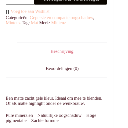
Butter
aantal
Voeg toe aan Wishlist
Categorieën:
Geperste en compacte oogschaduw
,
Mintenz
Tag:
Mat
Merk:
Mintenz
Beschrijving
Beoordelingen (0)
Een matte zacht gele kleur. Ideaal om mee te blenden.
Of als matte highlight onder de wenkbrauw.
Pure mineralen – ⁠Natuurlijke oogschaduw – ⁠Hoge
pigmentatie – ⁠Zachte formule