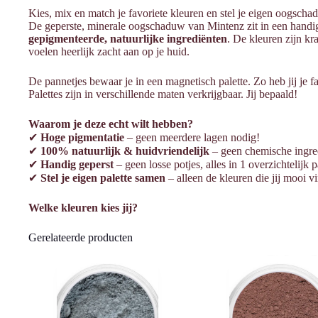
Kies, mix en match je favoriete kleuren en stel je eigen oogscha
De geperste, minerale oogschaduw van Mintenz zit in een handig
gepigmenteerde, natuurlijke ingrediënten
. De kleuren zijn kr
voelen heerlijk zacht aan op je huid.
De pannetjes bewaar je in een magnetisch palette. Zo heb jij je f
Palettes zijn in verschillende maten verkrijgbaar. Jij bepaald!
Waarom je deze echt wilt hebben?
✔
Hoge pigmentatie
– geen meerdere lagen nodig!
✔
100% natuurlijk & huidvriendelijk
– geen chemische ingred
✔
Handig geperst
– geen losse potjes, alles in 1 overzichtelijk p
✔
Stel je eigen palette samen
– alleen de kleuren die jij mooi vi
Welke kleuren kies jij?
Gerelateerde producten