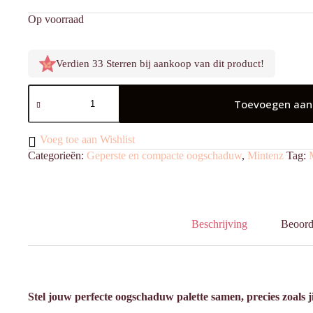
Op voorraad
Verdien 33 Sterren bij aankoop van dit product!
Oogschaduw
Geperst
Toevoegen aan
Bella
aantal
Voeg toe aan Wishlist
Categorieën:
Geperste en compacte oogschaduw
,
Mintenz
Tag:
Beschrijving
Beoord
Stel jouw perfecte oogschaduw palette samen, precies zoals ji