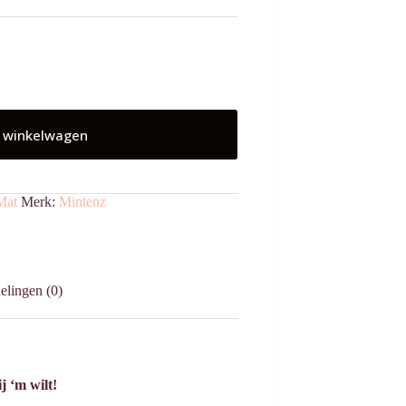
 winkelwagen
Mat
Merk:
Mintenz
elingen (0)
j ‘m wilt!