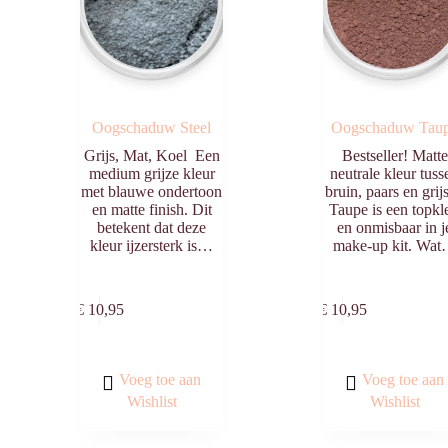
Oogschaduw Steel
Oogschaduw Tau
Grijs, Mat, Koel Een
Bestseller! Matte
medium grijze kleur
neutrale kleur tuss
met blauwe ondertoon
bruin, paars en grijs
en matte finish. Dit
Taupe is een topkl
betekent dat deze
en onmisbaar in j
kleur ijzersterk is…
make-up kit. Wa
Toevoegen
Toevo
aan
aa
€
10,95
€
10,95
winkelwagen
winkelw
Voeg toe aan
Voeg toe aan
Wishlist
Wishlist