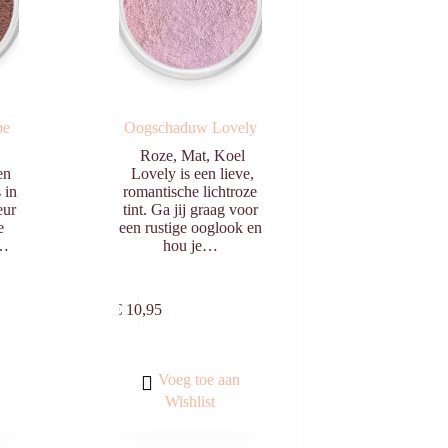
pe
Oogschaduw Lovely
Roze, Mat, Koel
en
Lovely is een lieve,
 in
romantische lichtroze
eur
tint. Ga jij graag voor
e
een rustige ooglook en
t…
hou je…
egen
Toevoegen
n
aan
€
10,95
agen
winkelwagen
Voeg toe aan
Wishlist