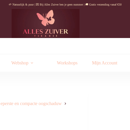
🌱 Natuurlijk & puur | 💌 Bij Alles Zuiver ben je geen nummer | 🚚 Gratis verzending vanaf €50
Webshop
Workshops
Mijn Account
eperste en compacte oogschaduw