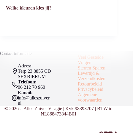
Welke kleuren kies jij?
Contact informatie
Veel Gestelde
Vragen
Adres:
Sterren Sparen
Terp 23 8855 CD
Levertijd &
SEXBIERUM
Verzendkosten
Telefoon:
Retourbeleid
06 212 70 960
Privacybeleid
E-mail:
Algemene
info@alleszuiver.
voorwaarden
nl
© 2026 - |Alles Zuiver Visagie | Kvk 98393707 | BTW id
NL868473844B01