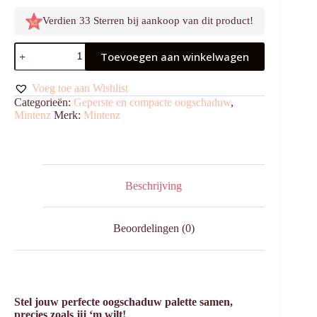
Verdien 33 Sterren bij aankoop van dit product!
Oogschaduw
Toevoegen aan winkelwagen
Geperst
Autumn
Glow
Voeg toe aan Wishlist
aantal
Categorieën:
Geperste en compacte oogschaduw
,
Mintenz
Merk:
Mintenz
Beschrijving
Beoordelingen (0)
Stel jouw perfecte oogschaduw palette samen,
precies zoals jij ‘m wilt!