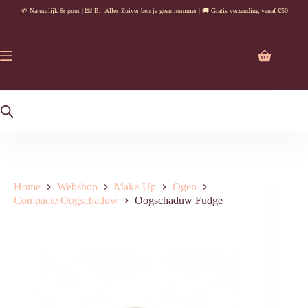
Ga
🌱 Natuurlijk & puur | 💌 Bij Alles Zuiver ben je geen nummer | 🚚 Gratis verzending vanaf €50
naar
de
inhoud
Winkelwag
Home
Webshop
Make-Up
Ogen
Compacte Oogschaduw
Oogschaduw Fudge