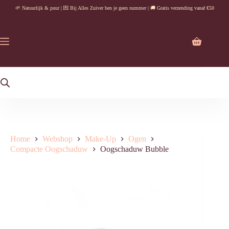
Ga
🌱 Natuurlijk & puur | 💌 Bij Alles Zuiver ben je geen nummer | 🚚 Gratis verzending vanaf €50
naar
de
inhoud
Winkelwag
Home
Webshop
Make-Up
Ogen
Compacte Oogschaduw
Oogschaduw Bubble