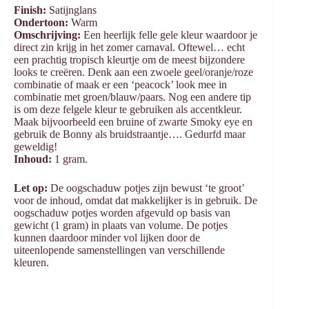
Finish:
Satijnglans
Ondertoon:
Warm
Omschrijving:
Een heerlijk felle gele kleur waardoor je
direct zin krijg in het zomer carnaval. Oftewel… echt
een prachtig tropisch kleurtje om de meest bijzondere
looks te creëren. Denk aan een zwoele geel/oranje/roze
combinatie of maak er een ‘peacock’ look mee in
combinatie met groen/blauw/paars. Nog een andere tip
is om deze felgele kleur te gebruiken als accentkleur.
Maak bijvoorbeeld een bruine of zwarte Smoky eye en
gebruik de Bonny als bruidstraantje…. Gedurfd maar
geweldig!
Inhoud:
1 gram.
Let op:
De oogschaduw potjes zijn bewust ‘te groot’
voor de inhoud, omdat dat makkelijker is in gebruik. De
oogschaduw potjes worden afgevuld op basis van
gewicht (1 gram) in plaats van volume. De potjes
kunnen daardoor minder vol lijken door de
uiteenlopende samenstellingen van verschillende
kleuren.