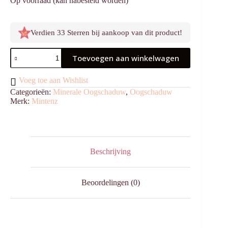
Op voorraad (kan nabesteld worden)
Verdien 33 Sterren bij aankoop van dit product!
Oogschaduw
Toevoegen aan winkelwagen
Bonny
aantal
Voeg toe aan Wishlist
Categorieën:
Minerale Oogschaduw
,
Oogschaduw
Merk:
Mintenz
Beschrijving
Beoordelingen (0)