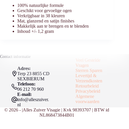
100% natuurlijke formule
Geschikt voor gevoelige ogen
Verkrijgbaar in 38 kleuren
Mat, glanzend en satijn finishes
Makkelijk aan te brengen en te blenden
Inhoud +/- 1,2 gram
Contact informatie
Veel Gestelde
Vragen
Adres:
Sterren Sparen
Terp 23 8855 CD
Levertijd &
SEXBIERUM
Verzendkosten
Telefoon:
Retourbeleid
06 212 70 960
Privacybeleid
E-mail:
Algemene
info@alleszuiver.
voorwaarden
nl
© 2026 - |Alles Zuiver Visagie | Kvk 98393707 | BTW id
NL868473844B01