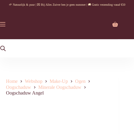
Ga
🌱 Natuurlijk & puur | 💌 Bij Alles Zuiver ben je geen nummer | 🚚 Gratis verzending vanaf €50
naar
de
inhoud
Winkelwag
Home
Webshop
Make-Up
Ogen
Oogschaduw
Minerale Oogschaduw
Oogschaduw Angel