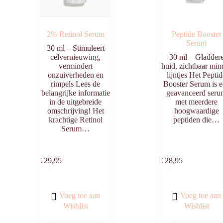
2% Retinol Serum
Peptide Booster
Serum
30 ml – Stimuleert
celvernieuwing,
30 ml – Gladder
vermindert
huid, zichtbaar min
onzuiverheden en
lijntjes Het Pepti
rimpels Lees de
Booster Serum is 
belangrijke informatie
geavanceerd ser
in de uitgebreide
met meerdere
omschrijving! Het
hoogwaardige
krachtige Retinol
peptiden die…
Serum…
Toevoegen
Toevo
aan
aa
€
29,95
€
28,95
winkelwagen
winkelw
Voeg toe aan
Voeg toe aan
Wishlist
Wishlist