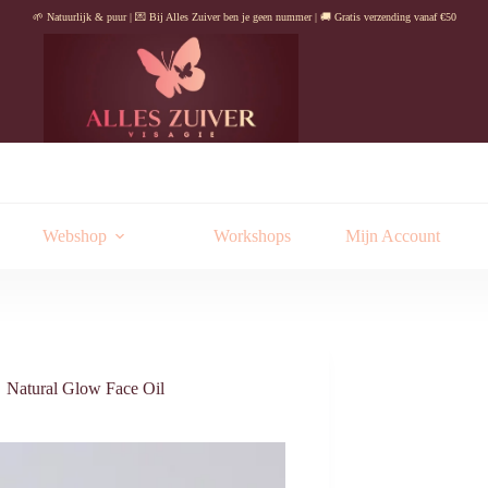
🌱 Natuurlijk & puur | 💌 Bij Alles Zuiver ben je geen nummer | 🚚 Gratis verzending vanaf €50
Webshop
Workshops
Mijn Account
Natural Glow Face Oil