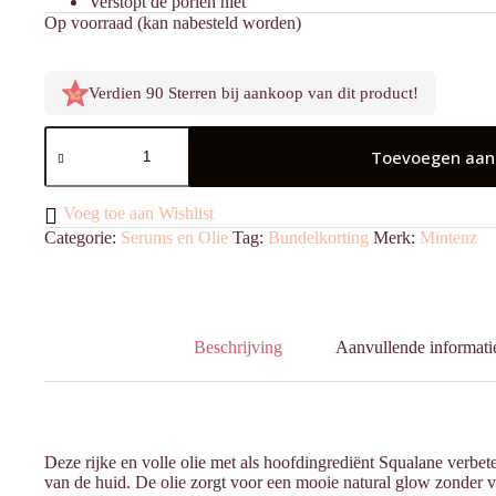
Verstopt de poriën niet
Op voorraad (kan nabesteld worden)
Verdien 90 Sterren bij aankoop van dit product!
Natural
Glow
Toevoegen aan
Face
Oil
aantal
Voeg toe aan Wishlist
Categorie:
Serums en Olie
Tag:
Bundelkorting
Merk:
Mintenz
Beschrijving
Aanvullende informati
Deze rijke en volle olie met als hoofdingrediënt Squalane verbeter
van de huid. De olie zorgt voor een mooie natural glow zonder v