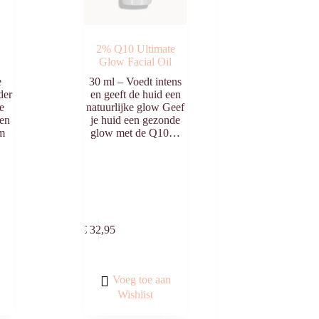
2% Q10 Ultimate
Glow Facial Oil
e
30 ml – Voedt intens
der
en geeft de huid een
de
natuurlijke glow Geef
een
je huid een gezonde
um
glow met de Q10…
egen
Toevoegen
n
aan
€
32,95
agen
winkelwagen
Voeg toe aan
Wishlist