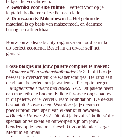
bakjes die verschuiven.
✔
Geschikt voor elke ruimte
– Perfect voor op je
kaptafel, badkamer of zelfs in een lade.
✔
Duurzaam & Milieubewust –
Het gebruikte
materiaal is op basis van maiszetmeel, en daarmee
biologisch afbreekbaar.
Bouw jouw ideale beauty-organizer en houd je make-
up perfect geordend. Bestel nu en ervaar zelf het
gemak!
Losse blokjes om jouw palette compleet te maken:
–
Wattenschijf en wattenstaafhouder 2×2
. In dit blokje
bewaar je overzichtelijk je wattenschijfjes. De rand aan
de zijkant is perfect om je wattenstaafjes op te bergen.
–
Magnetische Palette met deksel 6×2
. Dit palette heeft
een magnetische bodem. Klik je favoriete oogschaduw
in dit palette, of je Velvet Cream Foundation. De deksel
bestaat uit 2 losse delen. Waardoor je je cream en
poeder producten apart van elkaar kunt bewaren.
–
Blender Houder 2×2
. Dit blokje bevat 3 ‘ kuiltjes’ die
speciaal ontwikkeld en ontworpen zijn om jouw
blenders op te bewaren. Geschikt voor blender Large,
Medium en Small.