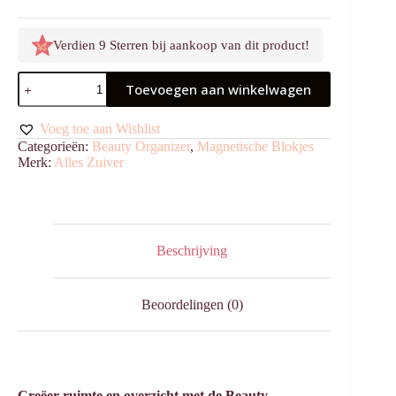
Verdien 9 Sterren bij aankoop van dit product!
Lipstick
Toevoegen aan winkelwagen
Houder
2x1
aantal
Voeg toe aan Wishlist
Categorieën:
Beauty Organizer
,
Magnetische Blokjes
Merk:
Alles Zuiver
Beschrijving
Beoordelingen (0)
Creëer ruimte en overzicht met de Beauty