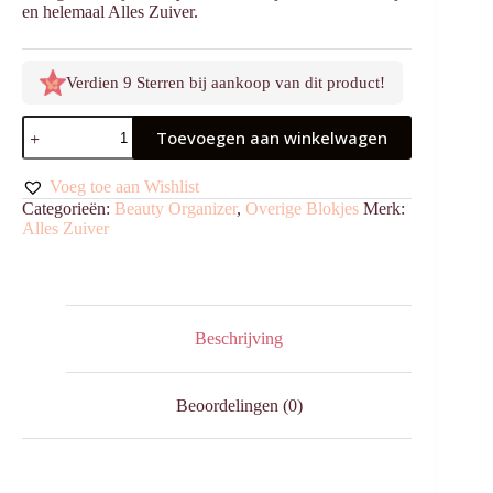
en helemaal Alles Zuiver.
Verdien 9 Sterren bij aankoop van dit product!
Lipglosshouder
Toevoegen aan winkelwagen
aantal
Voeg toe aan Wishlist
Categorieën:
Beauty Organizer
,
Overige Blokjes
Merk:
Alles Zuiver
Beschrijving
Beoordelingen (0)