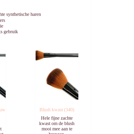
te synthetische haren
ers
ie
ks gebruik
duw
Blush kwast (340)
Hele fijne zachte
kwast om de blush
t
mooi mee aan te