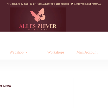
🌱 Natuurlijk & puur | 💌 Bij Alles Zuiver ben je geen nummer | 🚚 Gratis verzending vanaf €50
Webshop
Workshops
Mijn Account
i Mina