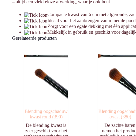
– altijd een vlekkeloze afwerking, waar je ook bent.
Compacte kwast van 6 cm met afgeronde, zach
Ideaal voor het aanbrengen van minerale poed
Zorgt voor een egale dekking met één applicat
Makkelijk in gebruik en geschikt voor dagelij
Gerelateerde producten
Blending oogschaduw
Blending oogscha
kwast rond (390)
kwast (380)
De blending kwast is
De zachte haren
zeer geschikt voor het
nemen het produc