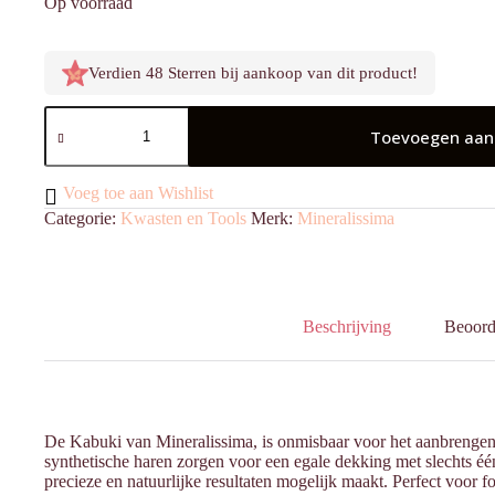
Op voorraad
Verdien 48 Sterren bij aankoop van dit product!
Kabuki
Mina
Toevoegen aan
aantal
Voeg toe aan Wishlist
Categorie:
Kwasten en Tools
Merk:
Mineralissima
Beschrijving
Beoord
De Kabuki van Mineralissima, is onmisbaar voor het aanbrengen
synthetische haren zorgen voor een egale dekking met slechts één
precieze en natuurlijke resultaten mogelijk maakt. Perfect voor 