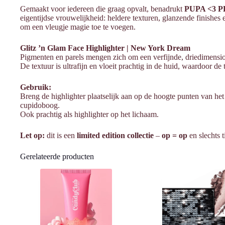
Gemaakt voor iedereen die graag opvalt, benadrukt
PUPA <3 P
eigentijdse vrouwelijkheid: heldere texturen, glanzende finishe
om een vleugje magie toe te voegen.
Glitz ’n Glam Face Highlighter | New York Dream
Pigmenten en parels mengen zich om een verfijnde, driedimension
De textuur is ultrafijn en vloeit prachtig in de huid, waardoor de te
Gebruik:
Breng de highlighter plaatselijk aan op de hoogte punten van he
cupidoboog.
Ook prachtig als highlighter op het lichaam.
Let op:
dit is een
limited edition collectie
–
op = op
en slechts t
Gerelateerde producten