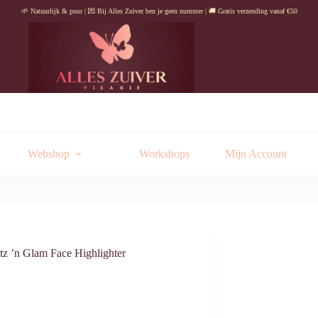
🌱 Natuurlijk & puur | 💌 Bij Alles Zuiver ben je geen nummer | 🚚 Gratis verzending vanaf €50
Webshop
Workshops
Mijn Account
tz ’n Glam Face Highlighter