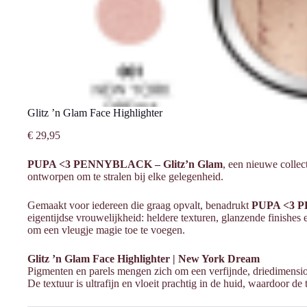
Glitz ’n Glam Face Highlighter
€
29,95
PUPA <3 PENNYBLACK – Glitz’n Glam
, een nieuwe collect
ontworpen om te stralen bij elke gelegenheid.
Gemaakt voor iedereen die graag opvalt, benadrukt
PUPA <3 P
eigentijdse vrouwelijkheid: heldere texturen, glanzende finishe
om een vleugje magie toe te voegen.
Glitz ’n Glam Face Highlighter | New York Dream
Pigmenten en parels mengen zich om een verfijnde, driedimension
De textuur is ultrafijn en vloeit prachtig in de huid, waardoor de te