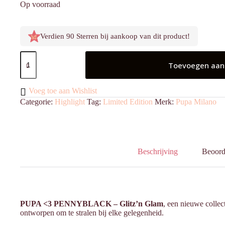
Op voorraad
Verdien 90 Sterren bij aankoop van dit product!
Glitz
'n
Toevoegen aan
Glam
Face
Highlighter
Voeg toe aan Wishlist
aantal
Categorie:
Highlight
Tag:
Limited Edition
Merk:
Pupa Milano
Beschrijving
Beoord
PUPA <3 PENNYBLACK – Glitz’n Glam
, een nieuwe collect
ontworpen om te stralen bij elke gelegenheid.