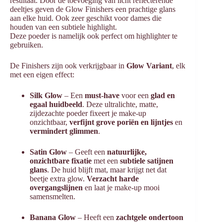
resultaat. Door de toevoeging van licht reflecterende
deeltjes geven de Glow Finishers een prachtige glans
aan elke huid. Ook zeer geschikt voor dames die
houden van een subtiele highlight.
Deze poeder is namelijk ook perfect om highlighter te
gebruiken.
De Finishers zijn ook verkrijgbaar in
Glow Variant
, elk
met een eigen effect:
Silk Glow
– Een
must-have
voor een
glad en
egaal huidbeeld
. Deze ultralichte, matte,
zijdezachte poeder fixeert je make-up
onzichtbaar,
verfijnt grove poriën en lijntjes
en
vermindert glimmen
.
Satin Glow
– Geeft een
natuurlijke,
onzichtbare fixatie
met een
subtiele satijnen
glans
. De huid blijft mat, maar krijgt net dat
beetje extra glow.
Verzacht harde
overgangslijnen
en laat je make-up mooi
samensmelten.
Banana Glow
– Heeft een
zachtgele ondertoon