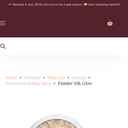
Ga
🌱 Natuurlijk & puur | 💌 Bij Alles Zuiver ben je geen nummer | 🚚 Gratis verzending vanaf €50
naar
de
inhoud
Winkelwag
Home
Webshop
Make-Up
Gezicht
Finisher en Setting Spray
Finisher Silk Glow