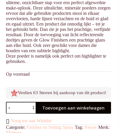
ultieme, onzichtbare stap voor een perfect afgewerkte
make-uplook. Deze ultralichte, minerale poeders zorgen
ervoor dat alle gebruikte producten mooi in elkaar
overvloeien, harde lijnen verzachten en de huid er glad
en egaal uitziet. Een product dat onnodig lijkt – tot je
het gebruikt hebt. Dan zie je pas het prachtige, verfijnde
resultaat. Door de toevoeging van licht reflecterende
deeltjes geven de Glow Finishers een prachtige glans
aan elke huid. Ook zeer geschikt voor dames die
houden van een subtiele highlight.
Deze poeder is namelijk ook perfect om highlighter te
gebruiken.
Op voorraad
Verdien 63 Sterren bij aankoop van dit product!
Finisher
Toevoegen aan winkelwagen
Silk
Glow
aantal
Voeg toe aan Wishlist
Categorie:
Finisher en Setting Spray
Tag:
Nieuw
Merk:
Mintenz