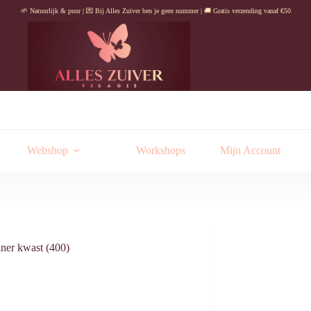
🌱 Natuurlijk & puur | 💌 Bij Alles Zuiver ben je geen nummer | 🚚 Gratis verzending vanaf €50
Webshop
Workshops
Mijn Account
iner kwast (400)