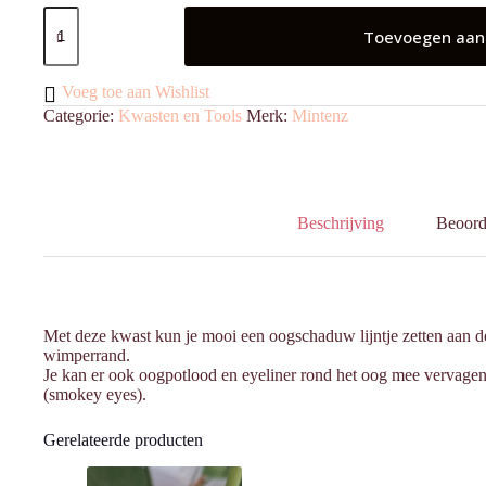
Fine
liner
Toevoegen aan
kwast
(400)
aantal
Voeg toe aan Wishlist
Categorie:
Kwasten en Tools
Merk:
Mintenz
Beschrijving
Beoord
Met deze kwast kun je mooi een oogschaduw lijntje zetten aan 
wimperrand.
Je kan er ook oogpotlood en eyeliner rond het oog mee vervagen, 
(smokey eyes).
Gerelateerde producten