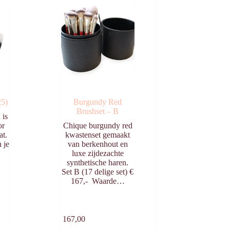
25)
Burgundy Red
Brushset – B
 is
or
Chique burgundy red
at.
kwastenset gemaakt
 je
van berkenhout en
luxe zijdezachte
synthetische haren.
Set B (17 delige set) €
167,- Waarde…
egen
Toevoegen
n
aan
€
167,00
agen
winkelwagen