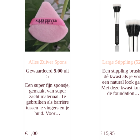
Alles Zuiver Spons
Large Stippling (5
Gewaardeerd
5.00
uit
Een stippling brush
5
dé kwast als je vo
een natural look ga
Een super fijn sponsje,
Met deze kwast kun
gemaakt van super
de foundation…
zacht materiaal. Te
gebruiken als barrière
tussen je vingers en je
huid. Voor…
Toevoegen
Toevo
aan
aa
€
1,00
€
15,95
winkelwagen
winkelw