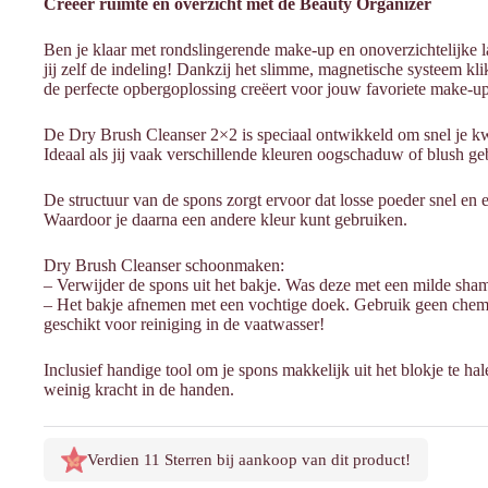
Creëer ruimte en overzicht met de Beauty Organizer
Ben je klaar met rondslingerende make-up en onoverzichtelijke 
jij zelf de indeling! Dankzij het slimme, magnetische systeem klik
de perfecte opbergoplossing creëert voor jouw favoriete make-u
De Dry Brush Cleanser 2×2 is speciaal ontwikkeld om snel je kw
Ideaal als jij vaak verschillende kleuren oogschaduw of blush ge
De structuur van de spons zorgt ervoor dat losse poeder snel en e
Waardoor je daarna een andere kleur kunt gebruiken.
Dry Brush Cleanser schoonmaken:
– Verwijder de spons uit het bakje. Was deze met een milde sha
– Het bakje afnemen met een vochtige doek. Gebruik geen che
geschikt voor reiniging in de vaatwasser!
Inclusief handige tool om je spons makkelijk uit het blokje te h
weinig kracht in de handen.
Verdien 11 Sterren bij aankoop van dit product!