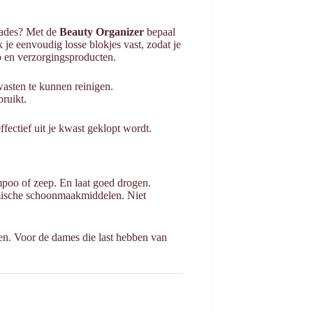
lades? Met de
Beauty Organizer
bepaal
 je eenvoudig losse blokjes vast, zodat je
p en verzorgingsproducten.
asten te kunnen reinigen.
bruikt.
ffectief uit je kwast geklopt wordt.
mpoo of zeep. En laat goed drogen.
mische schoonmaakmiddelen. Niet
alen. Voor de dames die last hebben van