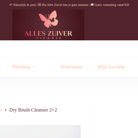
🌱 Natuurlijk & puur | 💌 Bij Alles Zuiver ben je geen nummer | 🚚 Gratis verzending vanaf €50
Webshop
Workshops
Mijn Account
s
Dry Brush Cleanser 2×2