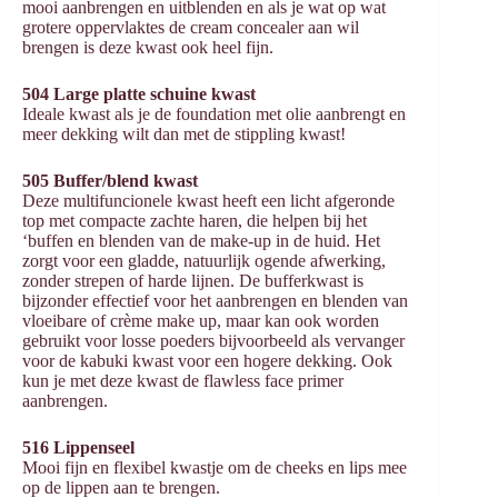
mooi aanbrengen en uitblenden en als je wat op wat
grotere oppervlaktes de cream concealer aan wil
brengen is deze kwast ook heel fijn.
504 Large platte schuine kwast
Ideale kwast als je de foundation met olie aanbrengt en
meer dekking wilt dan met de stippling kwast!
505 Buffer/blend kwast
Deze multifuncionele kwast heeft een licht afgeronde
top met compacte zachte haren, die helpen bij het
‘buffen en blenden van de make-up in de huid. Het
zorgt voor een gladde, natuurlijk ogende afwerking,
zonder strepen of harde lijnen. De bufferkwast is
bijzonder effectief voor het aanbrengen en blenden van
vloeibare of crème make up, maar kan ook worden
gebruikt voor losse poeders bijvoorbeeld als vervanger
voor de kabuki kwast voor een hogere dekking. Ook
kun je met deze kwast de flawless face primer
aanbrengen.
516 Lippenseel
Mooi fijn en flexibel kwastje om de cheeks en lips mee
op de lippen aan te brengen.