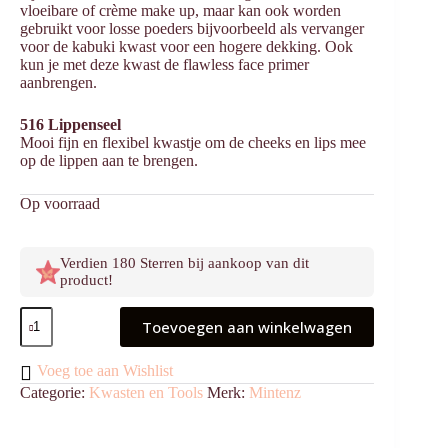
vloeibare of crème make up, maar kan ook worden
gebruikt voor losse poeders bijvoorbeeld als vervanger
voor de kabuki kwast voor een hogere dekking. Ook
kun je met deze kwast de flawless face primer
aanbrengen.
516 Lippenseel
Mooi fijn en flexibel kwastje om de cheeks en lips mee
op de lippen aan te brengen.
Op voorraad
Verdien 180 Sterren bij aankoop van dit
product!
Cream
Toevoegen aan winkelwagen
Kwastenset
aantal
Voeg toe aan Wishlist
Categorie:
Kwasten en Tools
Merk:
Mintenz