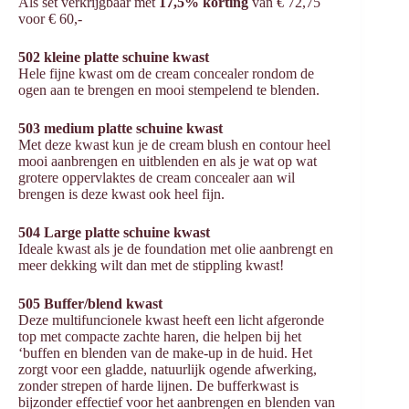
Als set verkrijgbaar met
17,5% korting
van € 72,75
voor € 60,-
502 kleine platte schuine kwast
Hele fijne kwast om de cream concealer rondom de
ogen aan te brengen en mooi stempelend te blenden.
503 medium platte schuine kwast
Met deze kwast kun je de cream blush en contour heel
mooi aanbrengen en uitblenden en als je wat op wat
grotere oppervlaktes de cream concealer aan wil
brengen is deze kwast ook heel fijn.
504 Large platte schuine kwast
Ideale kwast als je de foundation met olie aanbrengt en
meer dekking wilt dan met de stippling kwast!
505 Buffer/blend kwast
Deze multifuncionele kwast heeft een licht afgeronde
top met compacte zachte haren, die helpen bij het
‘buffen en blenden van de make-up in de huid. Het
zorgt voor een gladde, natuurlijk ogende afwerking,
zonder strepen of harde lijnen. De bufferkwast is
bijzonder effectief voor het aanbrengen en blenden van