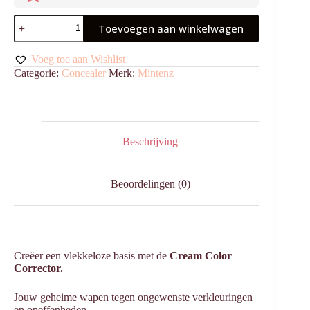
Cream
Toevoegen aan winkelwagen
Color
Corrector
Yellow
Voeg toe aan Wishlist
aantal
Categorie:
Concealer
Merk:
Mintenz
Beschrijving
Beoordelingen (0)
Creëer een vlekkeloze basis met de
Cream Color
Corrector.
Jouw geheime wapen tegen ongewenste verkleuringen
en oneffenheden.