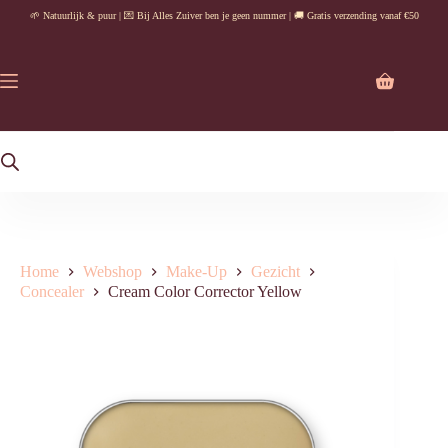
Ga
🌱 Natuurlijk & puur | 💌 Bij Alles Zuiver ben je geen nummer | 🚚 Gratis verzending vanaf €50
naar
de
inhoud
Winkelwag
Home
Webshop
Make-Up
Gezicht
Concealer
Cream Color Corrector Yellow