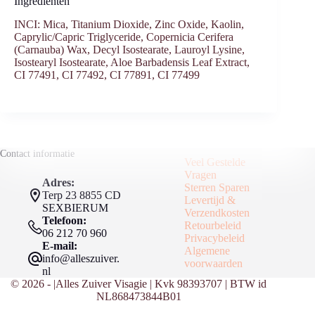
Ingrediënten
INCI: Mica, Titanium Dioxide, Zinc Oxide, Kaolin,
Caprylic/Capric Triglyceride, Copernicia Cerifera
(Carnauba) Wax, Decyl Isostearate, Lauroyl Lysine,
Isostearyl Isostearate, Aloe Barbadensis Leaf Extract,
CI 77491, CI 77492, CI 77891, CI 77499
Contact informatie
Veel Gestelde
Vragen
Adres:
Sterren Sparen
Terp 23 8855 CD
Levertijd &
SEXBIERUM
Verzendkosten
Telefoon:
Retourbeleid
06 212 70 960
Privacybeleid
E-mail:
Algemene
info@alleszuiver.
voorwaarden
nl
© 2026 - |Alles Zuiver Visagie | Kvk 98393707 | BTW id
NL868473844B01