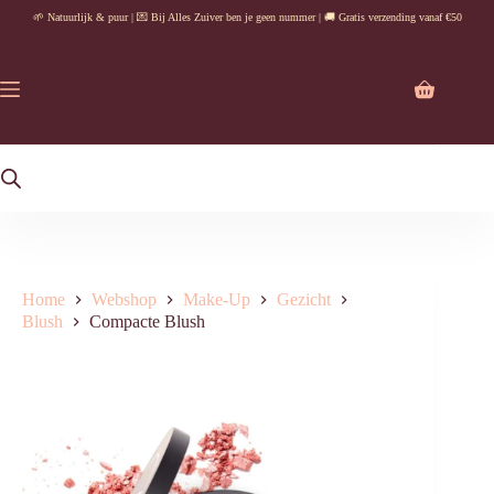
Ga
🌱 Natuurlijk & puur | 💌 Bij Alles Zuiver ben je geen nummer | 🚚 Gratis verzending vanaf €50
naar
de
inhoud
Winkelwag
Home
Webshop
Make-Up
Gezicht
Blush
Compacte Blush